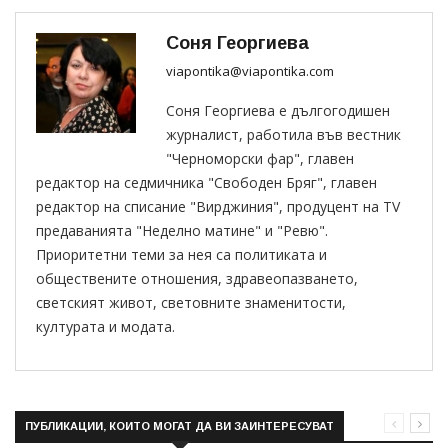
Соня Георгиева
viapontika@viapontika.com
Соня Георгиева е дългогодишен
журналист, работила във вестник
"Черноморски фар", главен
редактор на седмичника "Свободен Бряг", главен
редактор на списание "Вирджиния", продуцент на TV
предаванията "Неделно матине" и "Ревю".
Приоритетни теми за нея са политиката и
обществените отношения, здравеопазването,
светският живот, световните знаменитости,
културата и модата.
ПУБЛИКАЦИИ, КОИТО МОГАТ ДА ВИ ЗАИНТЕРЕСУВАТ