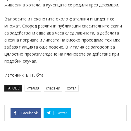
живеели в хотела, а кученцата се родили през декември.
Въпросите и неяснотите около фаталния инцидент се
множат. Според различни публикации спасителните екипи
са задействани едва два часа след лавината, а дебелата
снежна покривка и липсата на високо проходима техника
забавят акцията още повече. В Италия се заговори за
цялостно преразглеждане на плановете за действие при
подобни случаи.
Източник: БНТ, бта
ТАГОВЕ:
Италия
спасени
хотел
Facebook
Twitter