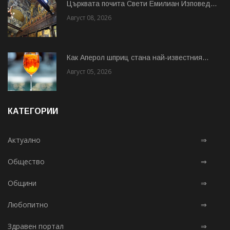
Църквата почита Свeти Емилиан Изповед...
Август 08, 2026
Как Аперол шприц стана най-известния...
Август 05, 2026
КАТЕГОРИИ
Актуално
⇒
Общество
⇒
Общини
⇒
Любопитно
⇒
Здравен портал
⇒