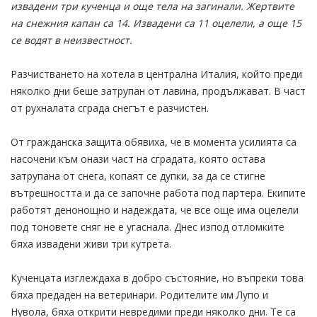
извадени три кученца и още тела на загинали. Жертвите
на снежния капан са 14. Извадени са 11 оцелели, а още 15
се водят в неизвестност.
Разчистването на хотела в централна Италия, който преди
няколко дни беше затрупан от лавина, продължават. В част
от рухналата сграда снегът е разчистен.
От гражданска защита обявиха, че в момента усилията са
насочени към онази част на сградата, която остава
затрупана от снега, копаят се дупки, за да се стигне
вътрешността и да се започне работа под партера. Екипите
работят денонощно и надеждата, че все още има оцелели
под тоновете сняг не е угаснала. Днес изпод отломките
бяха извадени живи три кутрета.
Кученцата изглеждаха в добро състояние, но въпреки това
бяха предаден на ветеринари. Родителите им Лупо и
Нувола, бяха открити невредими преди няколко дни. Те са