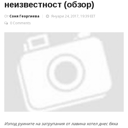
неизвестност (обзор)
От
Соня Георгиева
Януари 24, 2017, 19:39 EET
0 Comments
Изпод руините на затрупания от лавина хотел днес бяха