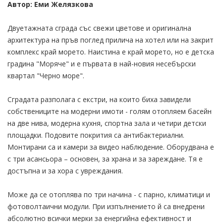
Автор: Еми Желязкова
Двуетажната сграда със свежи цветове и оригинална
архитектура на пръв поглед прилича на хотел или на закрит
комплекс край морето. Наистина е край морето, но е детска
градина "Моряче" и е първата в най-новия несебърски
квартал "Черно море".
Сградата разполага с екстри, на които биха завидели
собствениците на модерни имоти - голям отопляем басейн
на две нива, модерна кухня, спортна зала и четири детски
площадки. Подовите покрития са антибактериални.
Монтирани са и камери за видео наблюдение. Оборудвана е
с три асансьора – основен, за храна и за зареждане. Тя е
достъпна и за хора с увреждания.
Може да се отоплява по три начина - с парно, климатици и
фотоволтаични модули. При изпълнението й са внедрени
абсолютно всички мерки за енергийна ефективност и