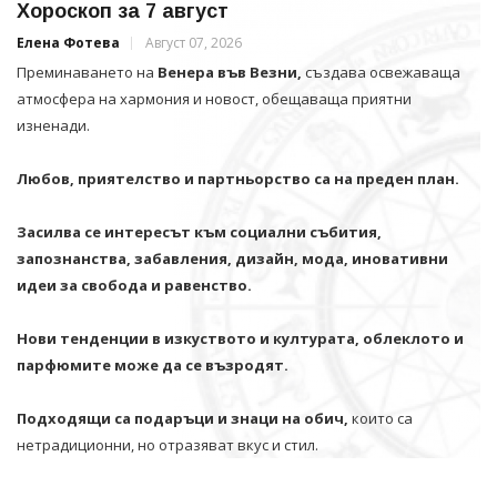
Хороскоп за 7 август
Елена Фотева
Август 07, 2026
Преминаването на
Венера във Везни,
създава освежаваща
атмосфера на хармония и новост, обещаваща приятни
изненади.
Любов, приятелство и партньорство са на преден план.
Засилва се интересът към социални събития,
запознанства, забавления, дизайн, мода, иновативни
идеи за свобода и равенство.
Нови тенденции в изкуството и културата, облеклото и
парфюмите може да се възродят.
Подходящи са подаръци и знаци на обич,
които са
нетрадиционни, но отразяват вкус и стил.