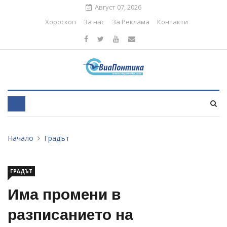
Август 07, 2026
Хороскоп
За нас
За Реклама
Контакти
Начало
Градът
ГРАДЪТ
Има промени в
разписанието на