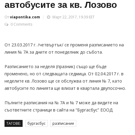
автобусите за кв. Лозово
От
viapontika.com
Март 22, 2017, 19:39 EET
0 Comments
От 23.03.2017 г. /четвъртък/ се променя разписанието на
линия № 7А за дните от понеделник до събота.
Разписанието за неделя (празник) също ще бъде
променено, но от следващата седмица. От 02.04.2017 г. в
неделите кв. Лозово ще се обслужва от линия № 7, като
автобусите по линията ще влизат в квартала двупосочно.
Пълните разписания на № 7А и № 7 може да видите на
съответните страници в сайта на “Бургасбус” ЕООД.
ТАГОВЕ:
бургасбус
разписание