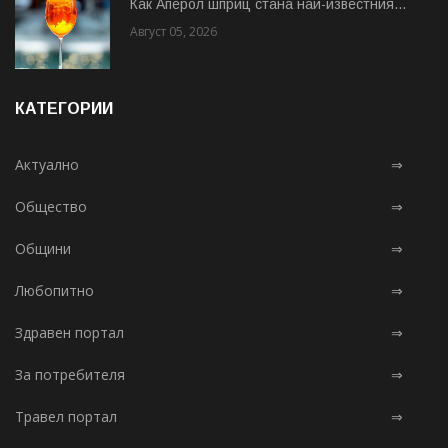
Как Аперол шприц стана най-известния...
Август 05, 2026
КАТЕГОРИИ
Актуално
⇒
Общество
⇒
Общини
⇒
Любопитно
⇒
Здравен портал
⇒
За потребителя
⇒
Травел портал
⇒