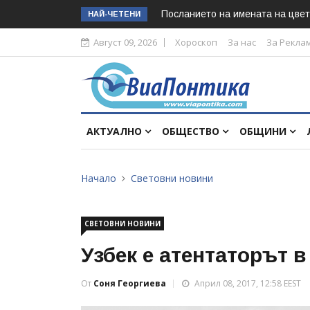
Посланието на имената на цвет
НАЙ-ЧЕТЕНИ
Август 09, 2026
Хороскоп
За нас
За Рекла
АКТУАЛНО
ОБЩЕСТВО
ОБЩИНИ
Начало
Световни новини
СВЕТОВНИ НОВИНИ
Узбек е атентаторът 
От
Соня Георгиева
Април 08, 2017, 12:58 EEST