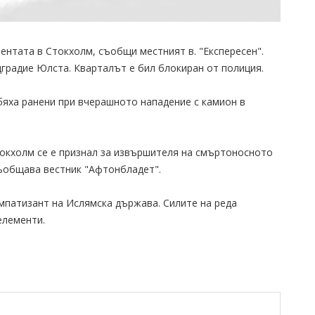
ентата в Стокхолм, съобщи местният в. "Експересен".
градие Юлста. Кварталът е бил блокиран от полиция.
 бяха ранени при вчерашното нападение с камион в
окхолм се е признал за извършителя на смъртоносното
съобщава вестник "Афтонбладет".
импатизант на Ислямска държава. Силите на реда
елементи.