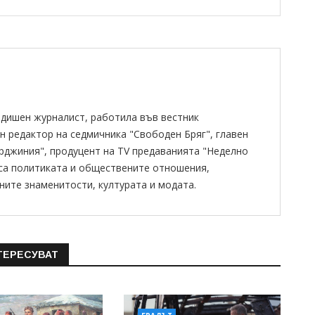
одишен журналист, работила във вестник
н редактор на седмичника "Свободен Бряг", главен
ирджиния", продуцент на TV предаванията "Неделно
 са политиката и обществените отношения,
ните знаменитости, културата и модата.
ТЕРЕСУВАТ