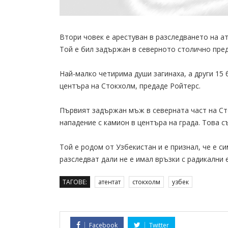
Втори човек е арестуван в разследването на ат
Той е бил задържан в северното столично пред
Най-малко четирима души загинаха, а други 15
центъра на Стокхолм, предаде Ройтерс.
Първият задържан мъж в северната част на Ст
нападение с камион в центъра на града. Това 
Той е родом от Узбекистан и е признал, че е с
разследват дали не е имал връзки с радикални 
ТАГОВЕ:
атентат
стокхолм
узбек
Facebook
Twitter