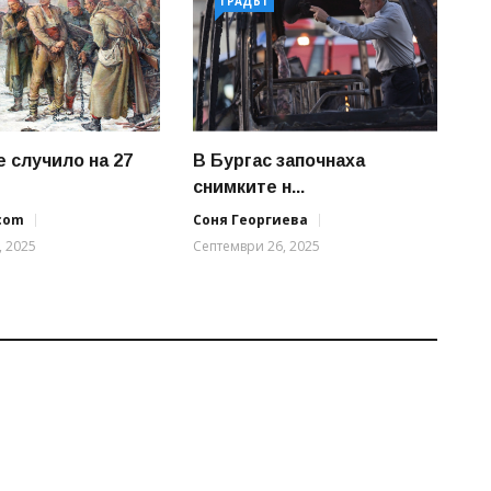
ГРАДЪТ
е случило на 27
В Бургас започнаха
снимките н...
.com
Соня Георгиева
, 2025
Септември 26, 2025