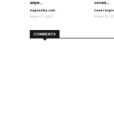
апри...
сесия...
viapontika.com
Соня Георг
Април 11, 2020
Април 02, 20
COMMENTS