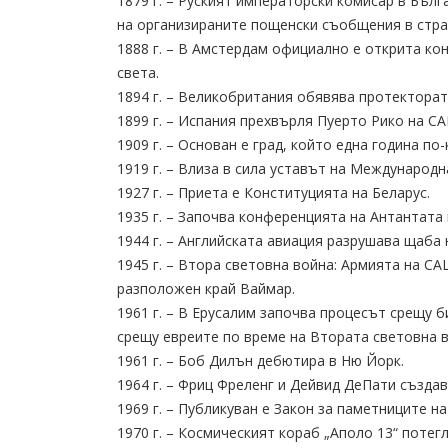
1879 г. – Руският императорски комисар в Бъл
на организираните пощенски съобщения в стра
1888 г. – В Амстердам официално е открита ко
света.
1894 г. – Великобритания обявява протекторат
1899 г. – Испания прехвърля Пуерто Рико на С
1909 г. – Основан е град, който една година по
1919 г. – Влиза в сила уставът на Международн
1927 г. – Приета е Конституцията на Беларус.
1935 г. – Започва конференцията на Антантата 
1944 г. – Английската авиация разрушава щаба н
1945 г. – Втора световна война: Армията на С
разположен край Ваймар.
1961 г. – В Ерусалим започва процесът срещу
срещу евреите по време на Втората световна в
1961 г. – Боб Дилън дебютира в Ню Йорк.
1964 г. – Фриц Фреленг и Дейвид ДеПати създа
1969 г. – Публикуван е Закон за паметниците на
1970 г. – Космическият кораб „Аполо 13“ потегл