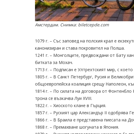
Амстердам. Снимка: biletcepde.com
1079 г. – Със заповед на полския крал е екзеку
канонизиран и става покровител на Полша.
1241 г. – Монголците, предвождани от Бату хан
битката за Мохач.
1713 г. – Подписан е Ултрехтският мир, с коет
1805 г. – В Санкт Петербург, Русия и Великобр
общоевропейска коалиция срещу Наполеон, към
1814 г. – По силата на договора от Фонтенбло 
трона се възкачва Луи XVIII.
1822 г. – Хиоското клане в Гърция.
1857 г. – Руският цар Александър II одобрява Г
1866 г. – В Браила е представена пиесата на Д
1868 г. – Премахване шогуната в Япония.