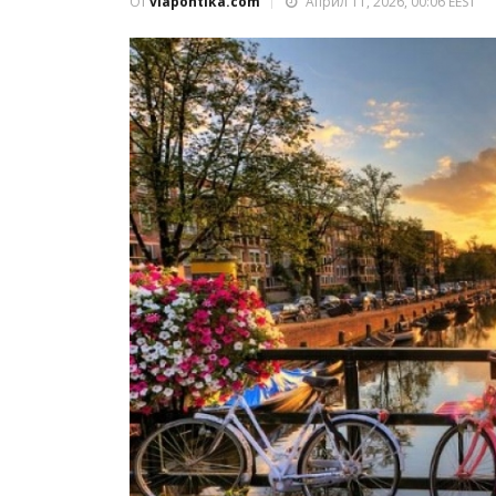
От
viapontika.com
Април 11, 2026, 00:06 EEST