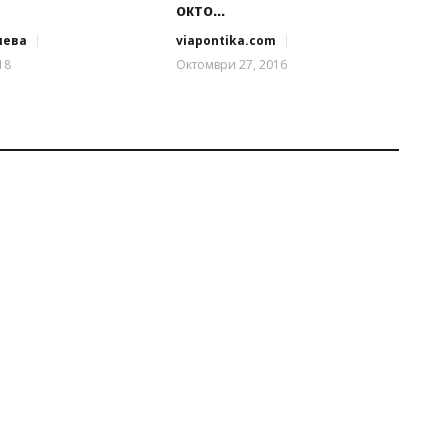
окто...
иева
viapontika.com
18
Октомври 27, 2016