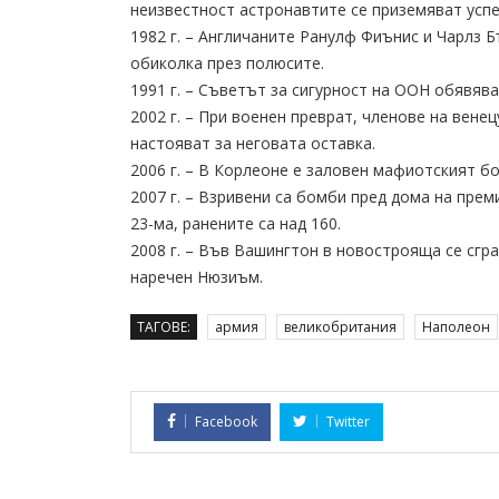
неизвестност астронавтите се приземяват усп
1982 г. – Англичаните Ранулф Фиънис и Чарлз 
обиколка през полюсите.
1991 г. – Съветът за сигурност на ООН обявяв
2002 г. – При военен преврат, членове на вене
настояват за неговата оставка.
2006 г. – В Корлеоне е заловен мафиотският б
2007 г. – Взривени са бомби пред дома на прем
23-ма, ранените са над 160.
2008 г. – Във Вашингтон в новострояща се сгр
наречен Нюзиъм.
ТАГОВЕ:
армия
великобритания
Наполеон
Facebook
Twitter