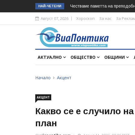
Честваме паметта на преподоб
НАЙ-ЧЕТЕНИ
Август 07, 2026
Хороскоп
За нас
За Рекла
АКТУАЛНО
ОБЩЕСТВО
ОБЩИНИ
Начало
Акцент
АКЦЕНТ
Какво се е случило на
план