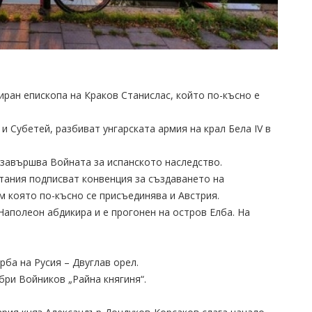
тиран епископа на Краков Станислас, който по-късно е
 и Субетей, разбиват унгарската армия на крал Бела IV в
о завършва Войната за испанското наследство.
итания подписват конвенция за създаването на
 която по-късно се присъединява и Австрия.
Наполеон абдикира и е прогонен на остров Елба. На
ерба на Русия – Двуглав орел.
обри Войников „Райна княгиня“.