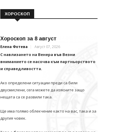
ХОРОСКОП
Хороскоп за 8 август
Елена Фотева
Август 07, 2026
С навлизането на Венера във Везни
вниманието се насочва към партньорството
и справедливостта.
Ако определени ситуации преди са били
двусмислени, сега можете да изясните защо
нещата са се развили така.
Ще има голямо облекчение както на вас, така и за
другия човек.