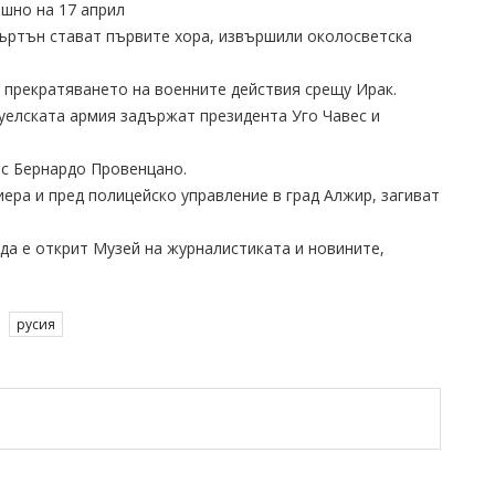
ешно на 17 април
Бъртън стават първите хора, извършили околосветска
а прекратяването на военните действия срещу Ирак.
цуелската армия задържат президента Уго Чавес и
ос Бернардо Провенцано.
иера и пред полицейско управление в град Алжир, загиват
ада е открит Музей на журналистиката и новините,
русия