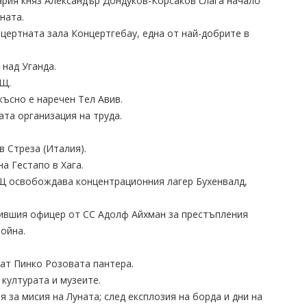
гария княз Александър Дондуков-Корсаков слага начало
ната.
нцертната зала Концертгебау, една от най-добрите в
 над Уганда.
АЩ.
-късно е наречен Тел Авив.
ата организация на труда.
в Стреза (Италия).
а Гестапо в Хага.
АЩ освобождава концентрационния лагер Бухенвалд,
 бившия офицер от СС Адолф Айхман за престъпления
ойна.
ват Пинко Розовата пантера.
 културата и музеите.
я за мисия на Луната; след експлозия на борда и дни на