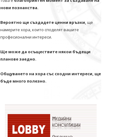
Това е
благоприятен момент за създаване на
нови познанства.
Вероятно ще създадете ценни връзки,
ще
намерите хора, които споделят вашите
професионални интереси.
Ще може да осъществите някои бъдещи
планове заедно.
Общуването на хора със сходни интереси, ще
бъде много полезно.