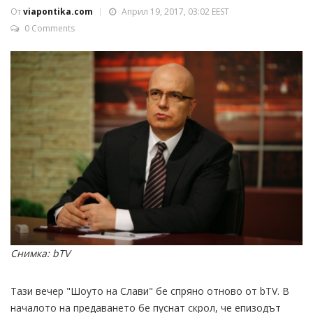
От
viapontika.com
Април 19, 2017, 03:02 EEST
0 Comments
Снимка: bTV
Тази вечер "Шоуто на Слави" бе спряно отново от bTV. В
началото на предаването бе пуснат скрол, че епизодът