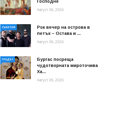
Господне
Август 06, 2026
Рок вечер на острова в
СЪБИТИЯ
петък – Остава и ...
Август 06, 2026
Бургас посреща
ГРАДЪТ
чудотворната мироточива
Ха...
Август 06, 2026