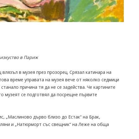
изкуство в Париж
ц влязъл в музея през прозорец. Срязал катинара на
това време управата на музея вече от няколко седмици
станало причина тя да не се задейства. Че картините
ато музеят се подготвял да посрещне първите
с, „Маслиново дърво близо до Естак“ на Брак,
иляни и „Натюрморт със свещник“ на Леже на обща