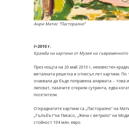
Анри Матис “Пасторално”
i>2010 г.
Кражба на картини от Музея на съвременното 
През нощта на 20 май 2010 г, неизвестен краде
металната решетка и отнесъл пет картини. По 
очаквала да бъде поправена алармата – това и 
липсват, пазачите открили сутринта, едва ког
посетители.
Откраднатите картини са „Пасторално“ на Мати
„Гълъбът“на Пикасо, „Жена с ветрило“ на Мод
стойност 104 млн. евро.