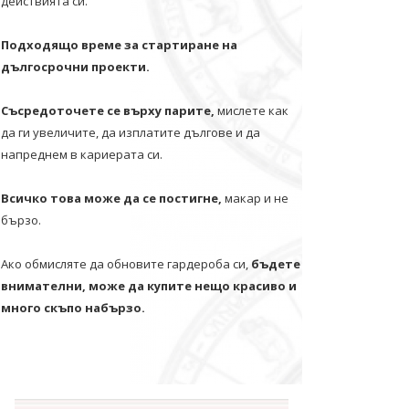
действията си.
Подходящо време за стартиране на
дългосрочни проекти.
Съсредоточете се върху парите,
мислете как
да ги увеличите, да изплатите дългове и да
напреднем в кариерата си.
Всичко това може да се постигне,
макар и не
бързо.
Ако обмисляте да обновите гардероба си,
бъдете
внимателни, може да купите нещо красиво и
много скъпо набързо.