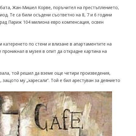
бата, Жан-Мишел Корве, поръчител на престъплението,
иод. Те са били осъдени съответно на 8, 7 и 6 години
град Париж 104 милиона евро компенсация, освен
и катеренето по стени и влизане в апартаментите на
е проникнал в музея в опит да открадне картина на
твала, той решил да вземе още четири произведения,
защото му „харесали“. Той е бил арестуван за деянието