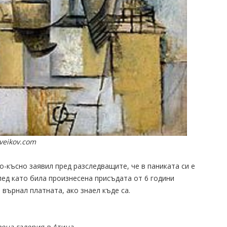
veikov.com
о-късно заявил пред разследващите, че в паниката си е
лед като била произнесена присъдата от 6 години
и върнал платната, ако знаел къде са.
ена галерия в Атина