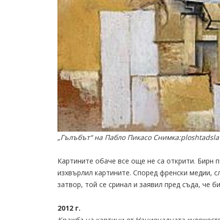
„Гълъбът“ на Пабло Пикасо Снимка:ploshtadsla
Картините обаче все още не са открити. Бирн п
изхвърлил картините. Според френски медии, с
затвор, той се сринал и заявил пред съда, че б
2012 г.
Кражба на картини от Националната художеств