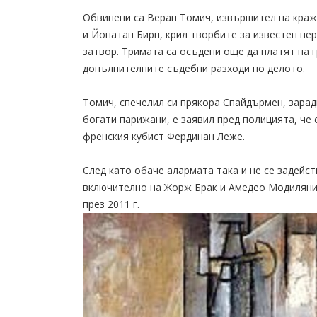
Обвинени са Веран Томич, извършител на краж
и Йонатан Бирн, крил творбите за известен пер
затвор. Тримата са осъдени още да платят на 
допълнителните съдебни разходи по делото.
Томич, спечелил си прякора Спайдърмен, зарад
богати парижани, е заявил пред полицията, че 
френския кубист Фердинан Леже.
След като обаче алармата така и не се задейс
включително на Жорж Брак и Амедео Модиляни, 
през 2011 г.