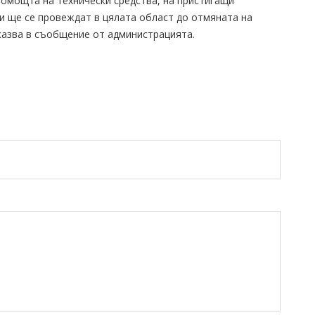
 помощта на технически средства, на пристигащи
ки ще се провеждат в цялата област до отмяната на
 казва в съобщение от администрацията.