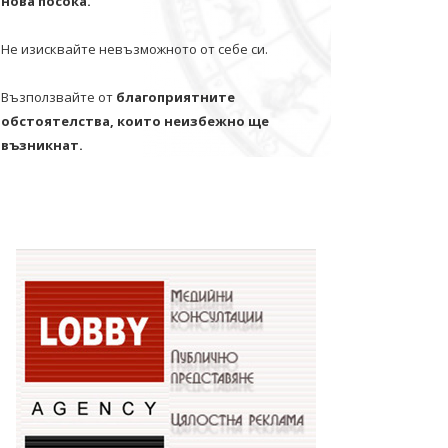
нова посока.
Не изисквайте невъзможното от себе си.
Възползвайте от
благоприятните
обстоятелства, които неизбежно ще
възникнат.