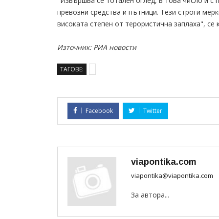
"Извършва се тотален оглед, в това число и с
превозни средства и пътници. Тези строги мер
високата степен от терористична заплаха", се
Източник: РИА новости
ТАГОВЕ:
Facebook
Twitter
viapontika.com
viapontika@viapontika.com
За автора...