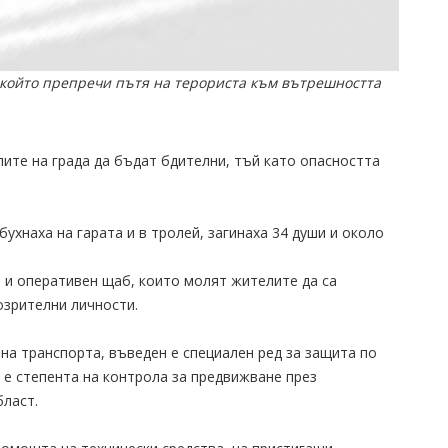
който препречи пътя на терориста към вътрешността
ите на града да бъдат бдителни, тъй като опасността
бухнаха на гарата и в тролей, загинаха 34 души и около
 и оперативен щаб, които молят жителите да са
зрителни личности.
 на транспорта, въведен е специален ред за защита по
 е степента на контрола за предвижване през
бласт.