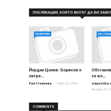
ПУБЛИКАЦИИ, КОИТО МОГАТ ДА ВИ ЗАИН
ПОЛИТИКА
НА СТЕН
Йордан Цонев: Борисов е
Обстанов
хитре...
се вл...
Рая Стоянова
Март 26, 2014
viapontika
Януари 29, 2
COMMENTS