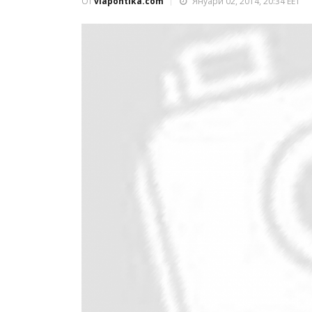
От
viapontika.com
Януари 02, 2014, 20:34 EET