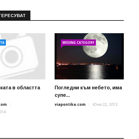
ТЕРЕСУВАТ
АТА
MISSING CATEGORY
ката в областта
Погледни към небето, има
супе...
.com
viapontika.com
Юни 22, 2013
014