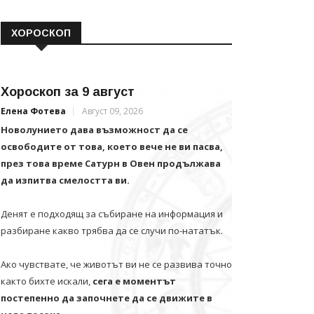
ХОРОСКОП
Хороскоп за 9 август
Елена Фотева
Август 09, 2026
Новолунието дава възможност да се
освободите от това, което вече не ви пасва,
през това време Сатурн в Овен продължава
да изпитва смелостта ви.
Денят е подходящ за събиране на информация и
разбиране какво трябва да се случи по-нататък.
Ако чувствате, че животът ви не се развива точно
както бихте искали,
сега е моментът
постепенно да започнете да се движите в