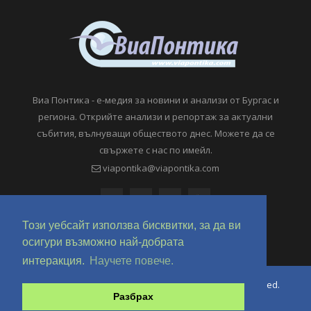
Виа Понтика - е-медия за новини и анализи от Бургас и
региона. Открийте анализи и репортаж за актуални
събития, вълнуващи обществото днес. Можете да се
свържете с нас по имейл.
viapontika@viapontika.com
Този уебсайт използва бисквитки, за да ви
осигури възможно най-добрата
интеракция.
Научете повече.
Copyright © 2018-2024 ViaPontika.com. All Rights Reserved.
Разбрах
Development @ OverHertz Ltd
Ω