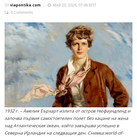
От
viapontika.com
Май 20, 2026, 07:48 EEST
0 Comments
1932 г. – Амелия Еърхарт излита от остров Нюфаундленд и
започва първия самостоятелен полет без кацане на жена
над Атлантическия океан, който завършва успешно в
Северна Ирландия на следващия ден. Снимка:world-of-