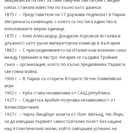
американски патент за сини памучни панталони с медни
капси, станали известни по-късно като джинси.
1875 г. – Представители на 17 държави подписват в Париж
Метричната конвенция, с която се постига единство в
използваните мерни единици.
1875 г. – Княз Александър Дондуков-Корсаков встъпва в
длъжност като руски императорски комисар в България.
1882 г. – С присъединяването на Италия към военния съюз
между Германия и Австро-Унгария се създава Тройния
съюз – организация, която по-късно предизвиква Първата
световна война.
1900 г. – В Париж са открити Вторите Летни Олимпийски
игри.
1902 г. – Куба става независима от САЩ република.
1927 г. – Саудитска Арабия получава независимост от
Великобритания.
1927 г. – Чарлз Линдберг излита от Лонг Айлънд, Ню Йорк,
за да извърши първият самостоятелен полет без кацане
над Атлантическия океан, който завършва успешно на