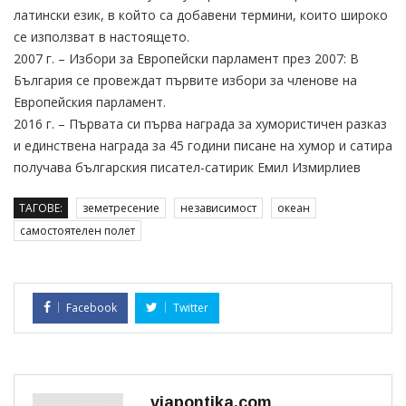
латински език, в който са добавени термини, които широко
се използват в настоящето.
2007 г. – Избори за Европейски парламент през 2007: В
България се провеждат първите избори за членове на
Европейския парламент.
2016 г. – Първата си първа награда за хумористичен разказ
и единствена награда за 45 години писане на хумор и сатира
получава българския писател-сатирик Емил Измирлиев
ТАГОВЕ:
земетресение
независимост
океан
самостоятелен полет
Facebook
Twitter
viapontika.com