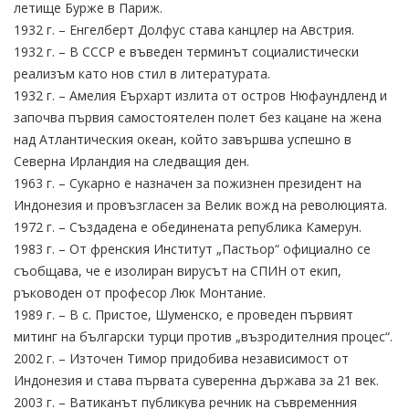
летище Бурже в Париж.
1932 г. – Енгелберт Долфус става канцлер на Австрия.
1932 г. – В СССР е въведен терминът социалистически
реализъм като нов стил в литературата.
1932 г. – Амелия Еърхарт излита от остров Нюфаундленд и
започва първия самостоятелен полет без кацане на жена
над Атлантическия океан, който завършва успешно в
Северна Ирландия на следващия ден.
1963 г. – Сукарно е назначен за пожизнен президент на
Индонезия и провъзгласен за Велик вожд на революцията.
1972 г. – Създадена е обединената република Камерун.
1983 г. – От френския Институт „Пастьор“ официално се
съобщава, че е изолиран вирусът на СПИН от екип,
ръководен от професор Люк Монтание.
1989 г. – В с. Пристое, Шуменско, е проведен първият
митинг на български турци против „възродителния процес“.
2002 г. – Източен Тимор придобива независимост от
Индонезия и става първата суверенна държава за 21 век.
2003 г. – Ватиканът публикува речник на съвременния