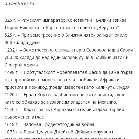
adventures.ru
325 г. – Римският император Константин I Велики свиква
Първи Никейски събор, на който е прието „Веруюто“.
525 г. – При земетресение в Близкия изток загиват около
300 хиляди души.
1202 г. – Земетресение с епицентър в Северозападна Сирия
уби 30 хиляди до над един милион души в Близкия изток и
Северна Африка.
1498 г. – Португалският мореплавател Васко да Гама първи
от европейските мореплаватели заобикаля Африка и
пристига в Кожикод (преди известен като Каликут), Индия.
1520 г. – Ернан Кортес разбива испанските войски, след
като се обявява за независим владетел на Мексико.
1570 г. – Картографът Абрахам Ортелий издава първия
съвременен атлас.
1618 г. – Започва Тридесетгодишна война.
1873 г. – Леви Щраус и Джейкъб Дейвис получават