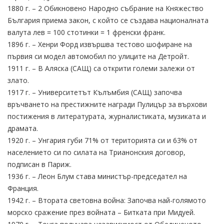
1880 г. – 2 Обикновено Народно събрание на Княжество
България приема закон, с който се създава националната
валута лев = 100 стотинки = 1 френски франк.
1896 г. – Хенри Форд извършва тестово шофиране на
първия си модел автомобил по улиците на Детройт.
1911 г. – В Аляска (САЩ) са открити големи залежи от
злато.
1917 г. – Университетът Кълъмбия (САЩ) започва
връчването на престижните награди Пулицър за върхови
постижения в литературата, журналистиката, музиката и
драмата.
1920 г. – Унгария губи 71% от територията си и 63% от
населението си по силата на Трианонския договор,
подписан в Париж.
1936 г. – Леон Блум става министър-председател на
Франция.
1942 г. – Втората световна война: Започва най-голямото
морско сражение през войната – Битката при Мидуей.