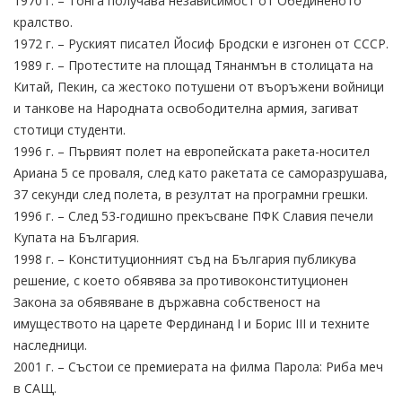
1970 г. – Тонга получава независимост от Обединеното
кралство.
1972 г. – Руският писател Йосиф Бродски е изгонен от СССР.
1989 г. – Протестите на площад Тянанмън в столицата на
Китай, Пекин, са жестоко потушени от въоръжени войници
и танкове на Народната освободителна армия, загиват
стотици студенти.
1996 г. – Първият полет на европейската ракета-носител
Ариана 5 се проваля, след като ракетата се саморазрушава,
37 секунди след полета, в резултат на програмни грешки.
1996 г. – След 53-годишно прекъсване ПФК Славия печели
Купата на България.
1998 г. – Конституционният съд на България публикува
решение, с което обявява за противоконституционен
Закона за обявяване в държавна собственост на
имуществото на царете Фердинанд I и Борис III и техните
наследници.
2001 г. – Състои се премиерата на филма Парола: Риба меч
в САЩ.