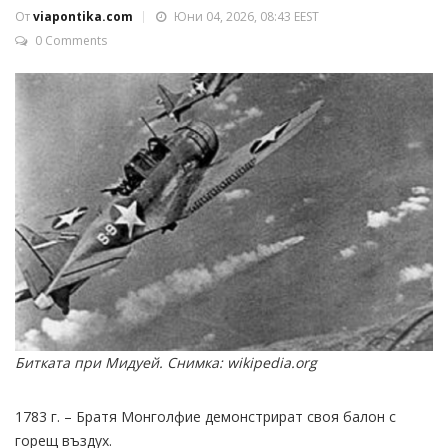
От
viapontika.com
Юни 04, 2026, 08:43 EEST
0 Comments
Битката при Мидуей. Снимка: wikipedia.org
1783 г. – Братя Монголфие демонстрират своя балон с
горещ въздух.