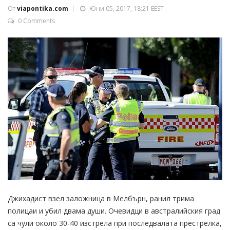
От
viapontika.com
Юни 05, 2017, 18:21 EEST
0 Comments
Джихадист взел заложница в Мелбърн, ранил трима
полицаи и убил двама души. Очевидци в австралийския град
са чули около 30-40 изстрела при последвалата престрелка,