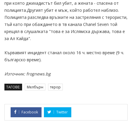
при която джихадистът бил убит, а жената - спасена от
полицията.Другият убит е мъж, който работел наблизо.
Полицията разследва връзките на застреляния с терористи,
тъй като при обаждането в тв канала Chanel Seven той
крещял в слушалката "това е за Ислямска държава, това е
за Ал Кайда".
Кървавият инцидент станал около 16 ч. местно време (9 ч.
българско време).
Източник: frognews.bg
ТАГОВЕ:
Мелбърн
терор
Facebook
Twitter