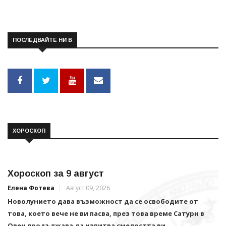
ПОСЛЕДВАЙТЕ НИ В
ХОРОСКОП
Хороскоп за 9 август
Елена Фотева
Август 09, 2026
Новолунието дава възможност да се освободите от
това, което вече не ви пасва, през това време Сатурн в
Овен продължава да изпитва смелостта ви.