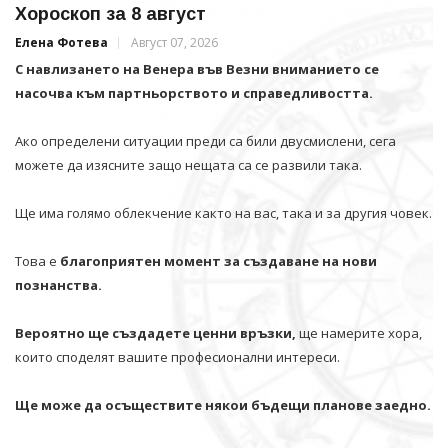
Хороскоп за 8 август
Елена Фотева
Август 07, 2026
С навлизането на Венера във Везни вниманието се
насочва към партньорството и справедливостта.
Ако определени ситуации преди са били двусмислени, сега
можете да изясните защо нещата са се развили така.
Ще има голямо облекчение както на вас, така и за другия човек.
Това е
благоприятен момент за създаване на нови
познанства.
Вероятно ще създадете ценни връзки,
ще намерите хора,
които споделят вашите професионални интереси.
Ще може да осъществите някои бъдещи планове заедно.