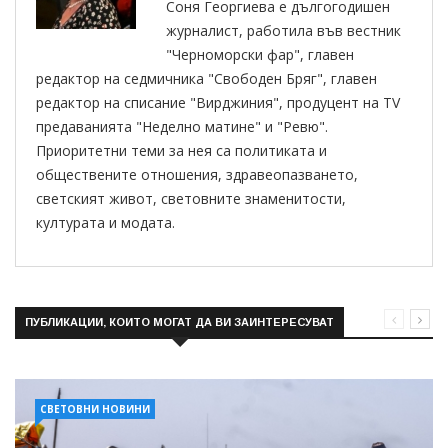
Соня Георгиева е дългогодишен
журналист, работила във вестник
"Черноморски фар", главен
редактор на седмичника "Свободен Бряг", главен
редактор на списание "Вирджиния", продуцент на TV
предаванията "Неделно матине" и "Ревю".
Приоритетни теми за нея са политиката и
обществените отношения, здравеопазването,
светският живот, световните знаменитости,
културата и модата.
ПУБЛИКАЦИИ, КОИТО МОГАТ ДА ВИ ЗАИНТЕРЕСУВАТ
СВЕТОВНИ НОВИНИ