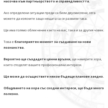
насочва към партньорството и справедливостта.
Ако определени ситуации преди са били двусмислени, сега
можете да изясните защо нещата са се развили така.
Ще има голямо облекчение както на вас, така и за другия човек.
Това е
благоприятен момент за създаване на нови
познанства.
Вероятно ще създадете ценни връзки,
ще намерите хора,
които споделят вашите професионални интереси.
Ще може да осъществите някои бъдещи планове заедно.
Общуването на хора със сходни интереси, ще бъде много
полезно.