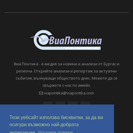
Виа Понтика - е-медия за новини и анализи от Бургас и
региона. Открийте анализи и репортаж за актуални
събития, вълнуващи обществото днес. Можете да се
свържете с нас по имейл.
viapontika@viapontika.com
Този уебсайт използва бисквитки, за да ви
осигури възможно най-добрата
интеракция.
Научете повече.