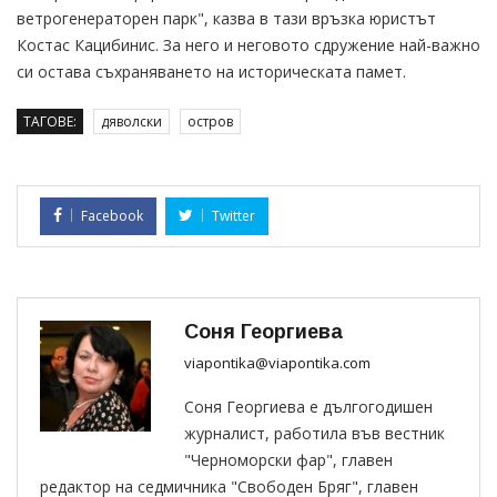
ветрогенераторен парк", казва в тази връзка юристът
Костас Кацибинис. За него и неговото сдружение най-важно
си остава съхраняването на историческата памет.
ТАГОВЕ:
дяволски
остров
Facebook
Twitter
Соня Георгиева
viapontika@viapontika.com
Соня Георгиева е дългогодишен
журналист, работила във вестник
"Черноморски фар", главен
редактор на седмичника "Свободен Бряг", главен