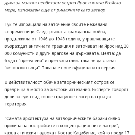
дума за малкия необитаем остров Ярос в южно Егейско
море, използван още от римляните като затвор
Тук те изпращали на заточение своите нежелани
съвременници. След гръцката гражданска война,
продължила от 1946 до 1948 година, управляващите
възраждат античната традиция и заточават на Ярос над 20
000 комунисти и други врагове на държавата. Целта: да
бъдат "пречупени" и превъзпитани, така че да станат
"истински гърци". Такава е поне официалната версия.
В действителност обаче затворническият остров се
превръща в място за жестоки изтезания. Експерти говорят
дори за един вид концентрационен лагер на гръцка
територия.
"Самата архитектура на затворническите бараки силно
прилича на постройките в концентрационните лагери",
казва атинският адвокат Костас Кацибинис, който преди 17