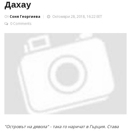
Дахау
От
Соня Георгиева
Октомври 28, 2018, 16:22 EET
0 Comments
"Островът на дявола" - така го наричат в Гърция. Става