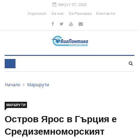
Август 07, 2026
Хороскоп
За нас
За Реклама
Контакти
Начало
Маршрути
МАРШРУТИ
Остров Ярос в Гърция е
Средиземноморският