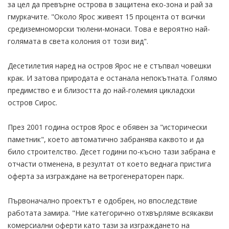
за цел да превърне острова в защитена еко-зона и рай за
гмуркачите. "Около Ярос живеят 15 процента от всички
средиземноморски тюлени-монаси. Това е вероятно най-
голямата в света колония от този вид".
Десетилетия наред на остров Ярос не е стъпвал човешки
крак. И затова природата е останала непокътната. Голямо
предимство е и близостта до най-големия цикладски
остров Сирос.
През 2001 година остров Ярос е обявен за "исторически
паметник", което автоматично забранява каквото и да
било строителство. Десет години по-късно тази забрана е
отчасти отменена, в резултат от което веднага пристига
оферта за изграждане на ветрогенераторен парк.
Първоначално проектът е одобрен, но впоследствие
работата замира. "Ние категорично отхвърляме всякакви
комерсиални оферти като тази за изграждането на