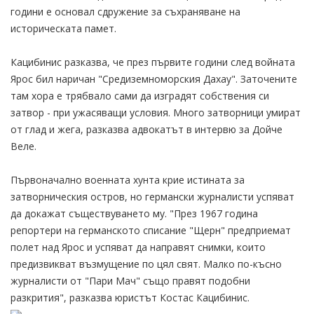
години е основал сдружение за съхраняване на
историческата памет.
Кацибинис разказва, че през първите години след войната
Ярос бил наричан "Средиземноморския Дахау". Заточените
там хора е трябвало сами да изградят собствения си
затвор - при ужасяващи условия. Много затворници умират
от глад и жега, разказва адвокатът в интервю за Дойче
Веле.
Първоначално военната хунта крие истината за
затворническия остров, но германски журналисти успяват
да докажат съществуването му. "През 1967 година
репортери на германското списание "Щерн" предприемат
полет над Ярос и успяват да направят снимки, които
предизвикват възмущение по цял свят. Малко по-късно
журналисти от "Пари Мач" също правят подобни
разкрития", разказва юристът Костас Кацибинис.