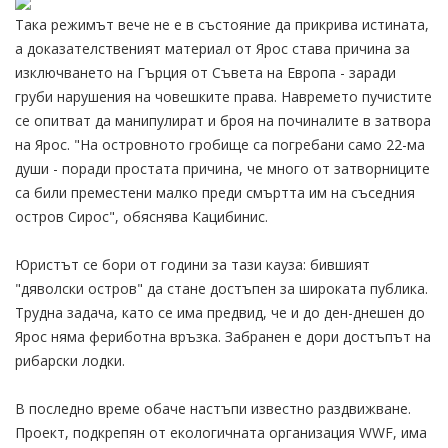
Така режимът вече не е в състояние да прикрива истината,
а доказателственият материал от Ярос става причина за
изключването на Гърция от Съвета на Европа - заради
груби нарушения на човешките права. Навремето пучистите
се опитват да манипулират и броя на починалите в затвора
на Ярос. "На островното гробище са погребани само 22-ма
души - поради простата причина, че много от затворниците
са били преместени малко преди смъртта им на съседния
остров Сирос", обяснява Кацибинис.
Юристът се бори от години за тази кауза: бившият
"дяволски остров" да стане достъпен за широката публика.
Трудна задача, като се има предвид, че и до ден-днешен до
Ярос няма фериботна връзка. Забранен е дори достъпът на
рибарски лодки.
В последно време обаче настъпи известно раздвижване.
Проект, подкрепян от екологичната организация WWF, има