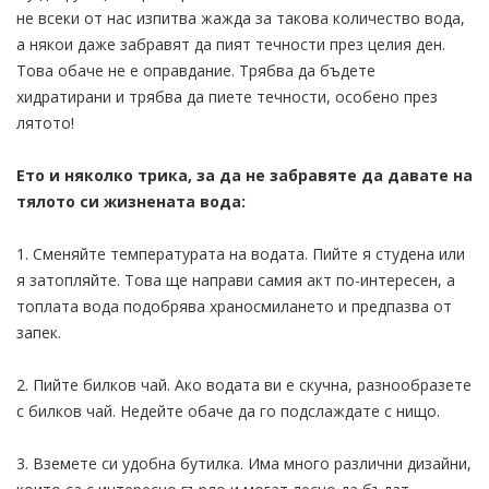
не всеки от нас изпитва жажда за такова количество вода,
а някои даже забравят да пият течности през целия ден.
Това обаче не е оправдание. Трябва да бъдете
хидратирани и трябва да пиете течности, особено през
лятото!
Ето и няколко трика, за да не забравяте да давате на
тялото си жизнената вода:
1. Сменяйте температурата на водата. Пийте я студена или
я затопляйте. Това ще направи самия акт по-интересен, а
топлата вода подобрява храносмилането и предпазва от
запек.
2. Пийте билков чай. Ако водата ви е скучна, разнообразете
с билков чай. Недейте обаче да го подслаждате с нищо.
3. Вземете си удобна бутилка. Има много различни дизайни,