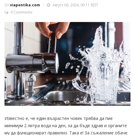
От
viapontika.com
Август 06, 2026, 00:11 EEST
0 Comments
Известно е, че един възрастен човек трябва да пие
минимум 2 литра вода на ден, за да бъде здрав и органите
му да функционират правилно. Така е! За съжаление обаче