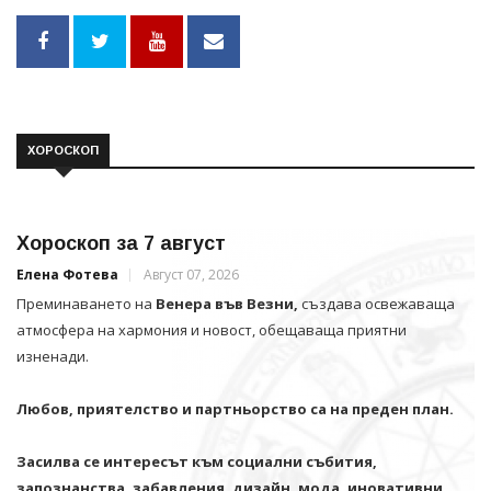
ХОРОСКОП
Хороскоп за 7 август
Елена Фотева
Август 07, 2026
Преминаването на
Венера във Везни,
създава освежаваща
атмосфера на хармония и новост, обещаваща приятни
изненади.
Любов, приятелство и партньорство са на преден план.
Засилва се интересът към социални събития,
запознанства, забавления, дизайн, мода, иновативни