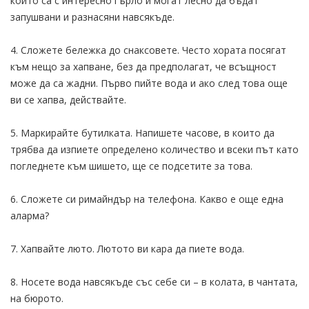
които са с интересно гърло и могат лесно да бъдат
запушвани и разнасяни навсякъде.
4. Сложете бележка до снаксовете. Често хората посягат
към нещо за хапване, без да предполагат, че всъщност
може да са жадни. Първо пийте вода и ако след това още
ви се хапва, действайте.
5. Маркирайте бутилката. Напишете часове, в които да
трябва да изпиете определено количество и всеки път като
погледнете към шишето, ще се подсетите за това.
6. Сложете си римайндър на телефона. Какво е още една
аларма?
7. Хапвайте люто. Лютото ви кара да пиете вода.
8. Носете вода навсякъде със себе си – в колата, в чантата,
на бюрото.