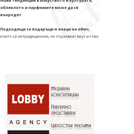
Нови тенденции в изкуството и културата,
облеклото и парфюмите може да се
възродят.
Подходящи са подаръци и знаци на обич,
които са нетрадиционни, но отразяват вкус и стил.