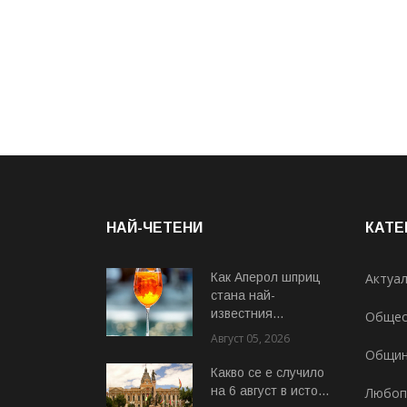
НАЙ-ЧЕТЕНИ
КАТЕ
Как Аперол шприц
Актуа
стана най-
известния...
Общес
Август 05, 2026
Общи
Какво се е случило
на 6 август в исто...
Любоп