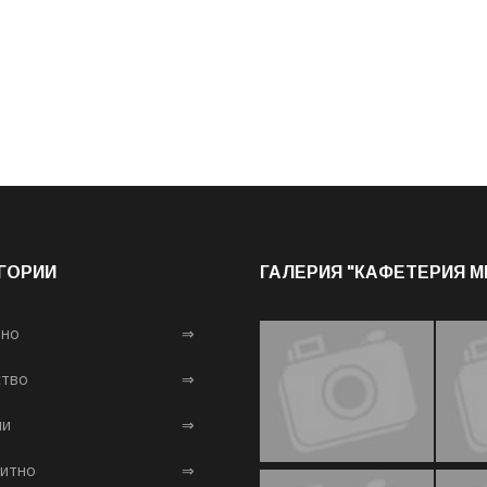
ГОРИИ
ГАЛЕРИЯ "КАФЕТЕРИЯ 
лно
⇒
тво
⇒
ни
⇒
итно
⇒