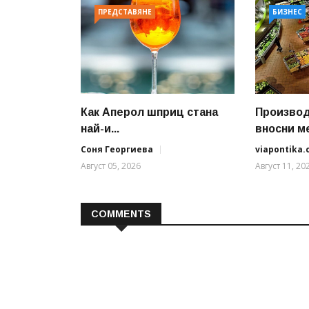
ПРЕДСТАВЯНЕ
БИЗНЕС
Как Аперол шприц стана
Производ
най-и...
вносни ме
Соня Георгиева
viapontika
Август 05, 2026
Август 11, 20
COMMENTS