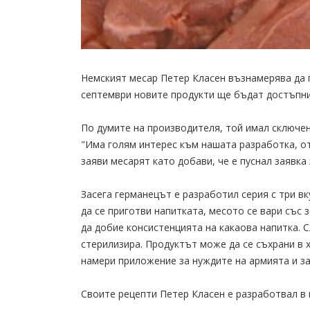
Немският месар Петер Класен възнамерява да п
септември новите продукти ще бъдат достъпни
По думите на производителя, той имал сключен
"Има голям интерес към нашата разработка, о
заяви месарят като добави, че е пуснал заявка
Засега германецът е разработил серия с три вку
да се приготви напитката, месото се вари със 
да добие консистенцията на какаова напитка. С
стерилизира. Продуктът може да се съхрани в 
намери приложение за нуждите на армията и з
Своите рецепти Петер Класен е разработвал в 