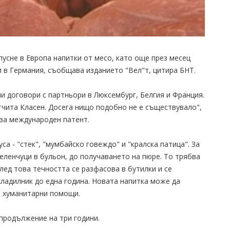
усне в Европа напитки от месо, като още през месец
 в Германия, съобщава изданието "Вел"т, цитира БНТ.
и договори с партньори в Люксембург, Белгия и Франция.
тчита Класен. Досега нищо подобно не е съществувало",
 за международен патент.
са - "стек", "мумбайско говеждо" и "кралска патица". За
зеленчуци в бульон, до получаването на пюре. То трябва
лед това течността се разфасова в бутилки и се
хладилник до една година. Новата напитка може да
а хуманитарни помощи.
продължение на три години.