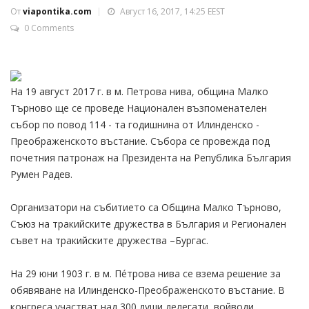
От
viapontika.com
Август 16, 2017, 14:25 EEST
0 Comments
На 19 август 2017 г. в м. Петрова нива, община Малко
Търново ще се проведе Национален възпоменателен
събор по повод 114 - та годишнина от Илинденско -
Преображенското въстание. Събора се провежда под
почетния патронаж на Президента на Република България
Румен Радев.
Организатори на събитието са Община Малко Търново,
Съюз на тракийските дружества в България и Регионален
съвет на тракийските дружества –Бургас.
На 29 юни 1903 г. в м. Пéтрова нива се взема решение за
обявяване на Илиндeнско-Преображенското въстание. В
конгреса участват над 300 души делегати, войводи,