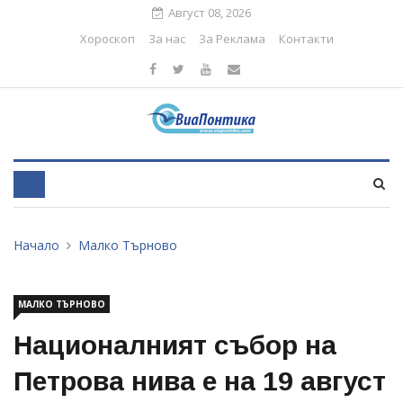
Август 08, 2026
Хороскоп
За нас
За Реклама
Контакти
Начало
Малко Търново
МАЛКО ТЪРНОВО
Националният събор на
Петрова нива е на 19 август