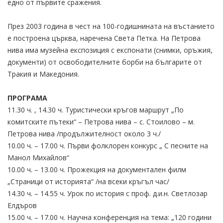
едно от първите сражения.
През 2003 година в чест на 100-годишнината на въстанието
е построена църква, наречена Света Петка. На Петрова
нива има музейна експозиция с експонати (снимки, оръжия,
документи) от освободителните борби на българите от
Тракия и Македония.
ПРОГРАМА
11.30 ч. , 14.30 ч. Туристически кръгов маршрут „По
комитските пътеки“ – Петрова нива – с. Стоилово – м.
Петрова нива /продължителност около 3 ч./
10.00 ч. – 17.00 ч. Първи фолклорен конкурс „ С песните на
Манол Михайлов“
10.00 ч. – 13.00 ч. Прожекция на документален филм
„Страници от историята“ /на всеки кръгъл час/
14.30 ч. – 14.55 ч. Урок по история с проф. д.и.н. Светлозар
Елдъров
15.00 ч. – 17.00 ч. Научна конференция на тема: „120 години