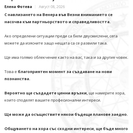
Елена Фотева
Август 08, 2026
С навлизането на Венера във Везни вниманието се
насочва към партньорството и справедливостта.
Ако определени ситуации преди са били двусмислени, сега
можете да изясните защо нещата са се развили така.
Ще има голямо облекчение както на вас, така и за другия човек.
Това е
благоприятен момент за създаване на нови
познанства.
Вероятно ще създадете ценни връзки,
ще намерите хора,
които споделят вашите професионални интереси.
Ще може да осъществите някои бъдещи планове заедно.
Общуването на хора със сходни интереси, ще бъде много