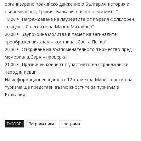
организирано тракийско движение в България: история и
съвременност, Тракия, Балканите и неоосманимът“
18.00 ч. Награждаване на лауреатите от първия фолклорен
конкурс „ С песните на Манол Михайлов“
20.00 ч. Заупокойна молитва в памет на загиналите
преображенци- храм – костница „Света Петка“
20.30 ч. Откриване на възпоменателното тържество пред
мемориала. Заря – проверка.
21.00 ч. Празничен концерт с участието на странджански
народни певци
На информационен щанд от 12 кв. метра Министерство на
туризма ще представи възможностите за туризъм в
България.
ТАГОВЕ:
Петрова нива
програма