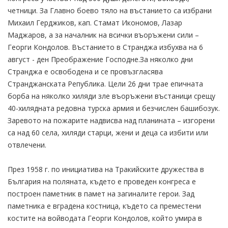
четници. За Главно боево тяло на въстанието са избрани
Михаил Герджиков, кап. Стамат Икономов, Лазар
Маджаров, а за началник на всички въоръжени сили –
Георги Кондолов. Въстанието в Странджа избухва на 6
август - ден Преображение Господне.За няколко дни
Странджа е освободена и се провъзгласява
Странджанската Република. Цели 26 дни трае епичната
борба на няколко хиляди зле въоръжени въстаници срещу
40-хилядната редовна турска армия и безчислен башибозук.
Заревото на пожарите надвисва над планината – изгорени
са над 60 села, хиляди старци, жени и деца са избити или
отвлечени.
През 1958 г. по инициатива на Тракийските дружества в
България на поляната, където е проведен конгреса е
построен паметник в памет на загиналите герои. Зад
паметника е вградена костница, където са преместени
костите на войводата Георги Кондолов, който умира в