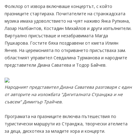
Фолклор от извора включваше концертът, с който
празниците стартираха. Почитателите на странжадската
музика имаха удоволствието на чуят наживо Янка Рупкина,
Лазар Налбантов, Костадин Михайлов и други изпълнители.
Виртуално присъстваше и незабравимата Магда
Пушкарова. Гостите бяха поздравени от кмета Илиян
Янчев. На церемонията по откриването присъстваха зам.
областният управител Севдалина Турманова и народните
представители Диана Саватева и Тодор Байчев.
Народният представител Диана Саватева разговаря с един
от авторите на изложбата "Дигиталната Странджа и не
съвсем" Димитър Трайчев.
Програмата на празниците включва пътешествия по
туристически маршрути из Странджа, творчески ателиета
за деца, дискотека за младите хора и концерти.