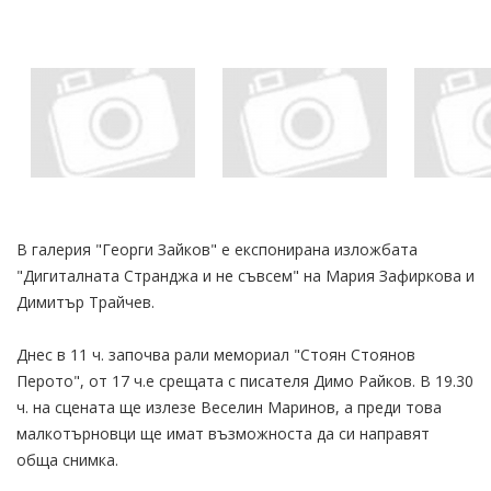
В галерия "Георги Зайков" е експонирана изложбата
"Дигиталната Странджа и не съвсем" на Мария Зафиркова и
Димитър Трайчев.
Днес в 11 ч. започва рали мемориал "Стоян Стоянов
Перото", от 17 ч.е срещата с писателя Димо Райков. В 19.30
ч. на сцената ще излезе Веселин Маринов, а преди това
малкотърновци ще имат възможноста да си направят
обща снимка.