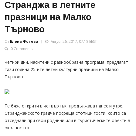
Странджа в летните
празници на Малко
Търново
От
Елена Фотева
Август 26, 2017, 07:18 EEST
0 Comments
Четири дни, наситени с разнообразна програма, предлагат
тази година 25-ите летни културни празници на Малко
Търново.
Те бяха открити в четвъртък, продължават днес и утре.
Странджанското градче посреща стотици гости, които са
отседнали при свои роднини или в туристическите обекти в
околността.