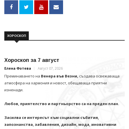
ХОРОСКОП
Хороскоп за 7 август
Елена Фотева
Август 07, 2026
Преминаването на
Венера във Везни,
създава освежаваща
атмосфера на хармония и новост, обещаваща приятни
изненади.
Любов, приятелство и партньорство са на преден план.
Засилва се интересът към социални събития,
запознанства, забавления, дизайн, мода, иновативни