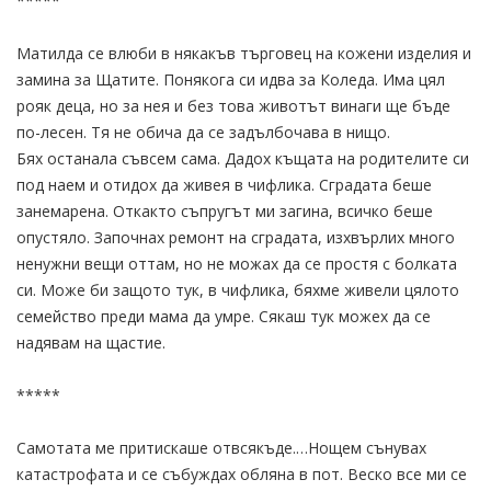
*****
Матилда се влюби в някакъв търговец на кожени изделия и
замина за Щатите. Понякога си идва за Коледа. Има цял
рояк деца, но за нея и без това животът винаги ще бъде
по-лесен. Тя не обича да се задълбочава в нищо.
Бях останала съвсем сама. Дадох къщата на родителите си
под наем и отидох да живея в чифлика. Сградата беше
занемарена. Откакто съпругът ми загина, всичко беше
опустяло. Започнах ремонт на сградата, изхвърлих много
ненужни вещи оттам, но не можах да се простя с болката
си. Може би защото тук, в чифлика, бяхме живели цялото
семейство преди мама да умре. Сякаш тук можех да се
надявам на щастие.
*****
Самотата ме притискаше отвсякъде.…Нощем сънувах
катастрофата и се събуждах обляна в пот. Веско все ми се