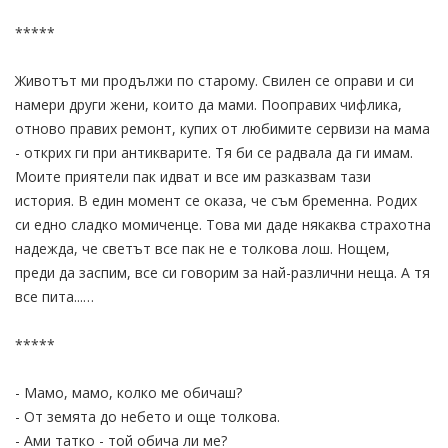
*****
Животът ми продължи по старому. Свилен се оправи и си
намери други жени, които да мами. Пооправих чифлика,
отново правих ремонт, купих от любимите сервизи на мама
- открих ги при антикварите. Тя би се радвала да ги имам.
Моите приятели пак идват и все им разказвам тази
история. В един момент се оказа, че съм бременна. Родих
си едно сладко момиченце. Това ми даде някаква страхотна
надежда, че светът все пак не е толкова лош. Нощем,
преди да заспим, все си говорим за най-различни неща. А тя
все пита...…
*****
- Мамо, мамо, колко ме обичаш?
- От земята до небето и още толкова.
- Ами татко - той обича ли ме?