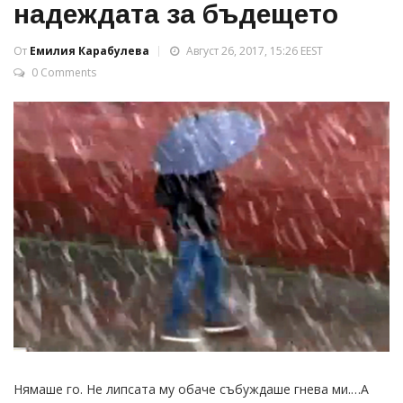
надеждата за бъдещето
От
Емилия Карабулева
Август 26, 2017, 15:26 EEST
0 Comments
Нямаше го. Не липсата му обаче събуждаше гнева ми.…А