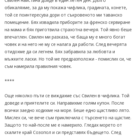
Свилен наистина дойде в един летен ден. Дълго
обикаляхме, за да му покажа чифлика, градината, конете,
той се поинтересува дори от съкровеното ми таванско
помещение. Бях извадила приборите за френско сервиране
на мама и бях приготвила страхотна вечеря. Той явно беше
впечатлен. Свилен ми разказа, че баща му е много богат
човек и на него не му се налага да работи. След вечерята
отидохме да си легнем. Бях забравила за любовта и
мъжките ласки. Но той ме предразположи - помислих си, че
съм намерила правилния човек.
****
Още няколко пъти се виждахме със Свилен в чифлика. Той
доведе и приятелите си. Направихме голям купон. После
всички заедно ходихме на море. Беше едно щастливо лято.
Мислех си, че вече съм приключила с търсенето на щастие.
Защото то най-после ме е намерило. Гледах морето от
скалите край Созопол и си представях бъдещето. След