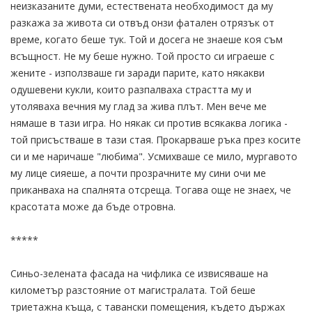
неизказаните думи, естествената необходимост да му
разкажа за живота си отвъд онзи фатален отрязък от
време, когато беше тук. Той и досега не знаеше коя съм
всъщност. Не му беше нужно. Той просто си играеше с
жените - използваше ги заради парите, като някакви
одушевени кукли, които разпалваха страстта му и
утоляваха вечния му глад за жива плът. Мен вече ме
нямаше в тази игра. Но някак си против всякаква логика -
той присъстваше в тази стая. Прокарваше ръка през косите
си и ме наричаше "любима". Усмихваше се мило, мургавото
му лице сияеше, а почти прозрачните му сини очи ме
приканваха на спалнята отсреща. Тогава още не знаех, че
красотата може да бъде отровна.
*****
Синьо-зелената фасада на чифлика се извисяваше на
километър разстояние от магистралата. Той беше
триетажна къща, с тавански помещения, където държах