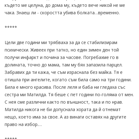
където ме целуна, до дома му, където вече никой не ме
чака. Знаеш ли - скоростта убива болката…временно.
*****
Цели две години ми трябваха за да се стабилизирам
психически. Живеех при татко, но един зимен ден той
получи инфаркт и почина за часове. Погребахме го в
долината, точно до мама, там му бях запазила парцел.
Забравих да ти кажа, че съм израснала без майка. Тя е
отишла при ангелите, когато съм била само на три години.
Била е много красива. После леля и баба ни гледаха със
сестра ми Матилда. Тя беше с пет години по-голяма от мен.
С нея сме различни както по външност, така и по нрав.
Матилда никога не би допуснала хората да й отнемат
нещо, което има за свое. А аз винаги оставях на другите
право на избор.…