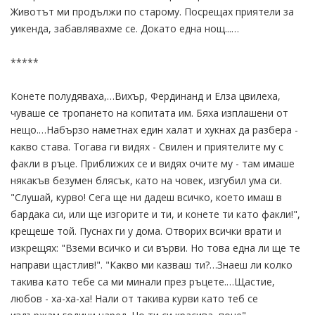
Животът ми продължи по старому. Посрещах приятели за
уикенда, забавлявахме се. Докато една нощ...…
*****
Конете полудяваха,…Вихър, Фердинанд и Елза цвилеха,
чуваше се тропането на копитата им. Бяха изплашени от
нещо.…Набързо наметнах един халат и хукнах да разбера -
какво става. Тогава ги видях - Свилен и приятелите му с
факли в ръце. Приближих се и видях очите му - там имаше
някакъв безумен блясък, като на човек, изгубил ума си.
"Слушай, курво! Сега ще ни дадеш всичко, което имаш в
бардака си, или ще изгорите и ти, и конете ти като факли!",
крещеше той. Пуснах ги у дома. Отворих всички врати и
изкрещях: "Вземи всичко и си върви. Но това една ли ще те
направи щастлив!". "Какво ми казваш ти?…Знаеш ли колко
такива като тебе са ми минали през ръцете.…Щастие,
любов - ха-ха-ха! Нали от такива курви като теб се