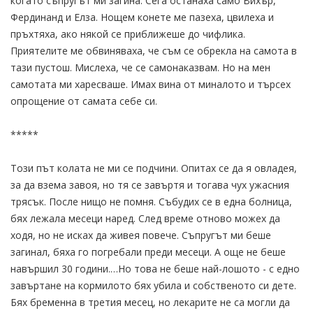
когато съпругът ми загина. Сега останаха само Вихър,
Фердинанд и Елза. Нощем конете ме пазеха, цвилеха и
пръхтяха, ако някой се приближеше до чифлика.
Приятелите ме обвиняваха, че съм се обрекла на самота в
тази пустош. Мислеха, че се самонаказвам. Но на мен
самотата ми харесваше. Имах вина от миналото и търсех
опрощение от самата себе си.
*****
Този път колата не ми се подчини. Опитах се да я овладея,
за да взема завоя, но тя се завъртя и тогава чух ужасния
трясък. После нищо не помня. Събудих се в една болница,
бях лежала месеци наред. След време отново можех да
ходя, но не исках да живея повече. Съпругът ми беше
загинал, бяха го погребали преди месеци. А още не беше
навършил 30 години.…Но това не беше най-лошото - с едно
завъртане на кормилото бях убила и собственото си дете.
Бях бременна в третия месец, но лекарите не са могли да