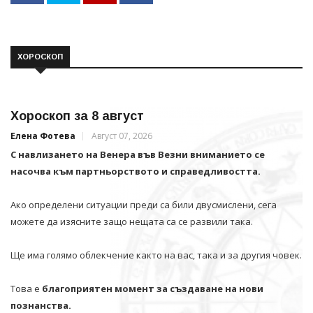
ХОРОСКОП
Хороскоп за 8 август
Елена Фотева
Август 07, 2026
С навлизането на Венера във Везни вниманието се
насочва към партньорството и справедливостта.
Ако определени ситуации преди са били двусмислени, сега
можете да изясните защо нещата са се развили така.
Ще има голямо облекчение както на вас, така и за другия човек.
Това е
благоприятен момент за създаване на нови
познанства.