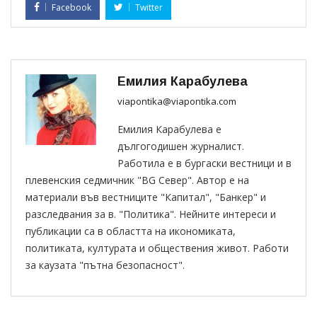
Facebook
Twitter
Емилия Карабулева
viapontika@viapontika.com
Емилия Карабулева е
дългогодишен журналист.
Работила е в бургаски вестници и в
плевенския седмичник "BG Север". Автор е на
материали във вестниците "Капитал", "Банкер" и
разследвания за в. "Политика". Нейните интереси и
публикации са в областта на икономиката,
политиката, културата и обществения живот. Работи
за каузата "пътна безопасност".