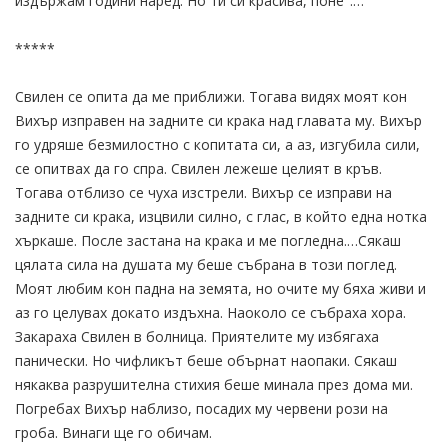
издържам години наред. Но ти си красива, поне".…
*****
Свилен се опита да ме приближи. Тогава видях моят кон
Вихър изправен на задните си крака над главата му. Вихър
го удряше безмилостно с копитата си, а аз, изгубила сили,
се опитвах да го спра. Свилен лежеше целият в кръв.
Тогава отблизо се чуха изстрели. Вихър се изправи на
задните си крака, изцвили силно, с глас, в който една нотка
хъркаше. После застана на крака и ме погледна.…Сякаш
цялата сила на душата му беше събрана в този поглед.
Моят любим кон падна на земята, но очите му бяха живи и
аз го целувах докато издъхна. Наоколо се събраха хора.
Закараха Свилен в болница. Приятелите му избягаха
панически. Но чифликът беше обърнат наопаки. Сякаш
някаква разрушителна стихия беше минала през дома ми.
Погребах Вихър наблизо, посадих му червени рози на
гроба. Винаги ще го обичам.