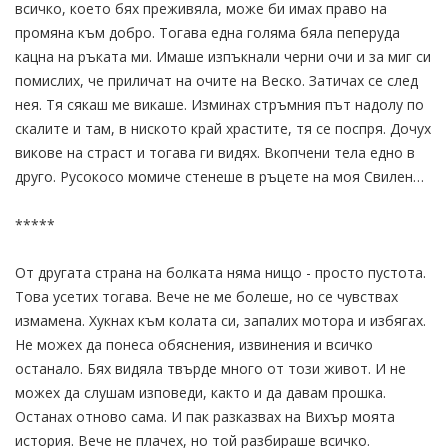
всичко, което бях преживяла, може би имах право на
промяна към добро. Тогава една голяма бяла пеперуда
кацна на ръката ми. Имаше изпъкнали черни очи и за миг си
помислих, че приличат на очите на Веско. Затичах се след
нея. Тя сякаш ме викаше. Изминах стръмния път надолу по
скалите и там, в ниското край храстите, тя се поспря. Дочух
викове на страст и тогава ги видях. Вкопчени тела едно в
друго. Русокосо момиче стенеше в ръцете на моя Свилен…
*****
От другата страна на болката няма нищо - просто пустота.
Това усетих тогава. Вече не ме болеше, но се чувствах
измамена. Хукнах към колата си, запалих мотора и избягах.
Не можех да понеса обяснения, извинения и всичко
останало. Бях видяла твърде много от този живот. И не
можех да слушам изповеди, както и да давам прошка.
Останах отново сама. И пак разказвах на Вихър моята
история. Вече не плачех, но той разбираше всичко.