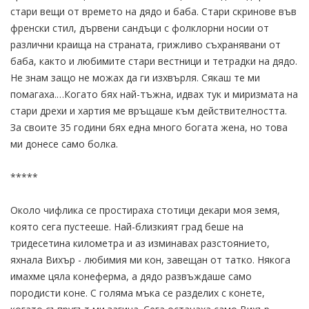
стари вещи от времето на дядо и баба. Стари скринове във
френски стил, дървени сандъци с фолклорни носии от
различни краища на страната, грижливо съхранявани от
баба, както и любимите стари вестници и тетрадки на дядо.
Не знам защо не можах да ги изхвърля. Сякаш те ми
помагаха.…Когато бях най-тъжна, идвах тук и миризмата на
стари дрехи и хартия ме връщаше към действителността.
За своите 35 години бях една много богата жена, но това
ми донесе само болка.
*****
Около чифлика се простираха стотици декари моя земя,
която сега пустееше. Най-близкият град беше на
тридесетина километра и аз изминавах разстоянието,
яхнала Вихър - любимия ми кон, завещан от татко. Някога
имахме цяла конеферма, а дядо развъждаше само
породисти коне. С голяма мъка се разделих с конете,