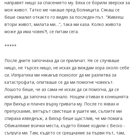
направят нищо за спасението му. Бяха се борили зверски за
моя живот. Татко ме чакаше пред болницата. Сякаш се
беше смалил откакто го видях за последен път. "Живееш
втори живот, милата ми…", така ми каза. Колко живота
може да има човек?!, се питам сега.
*****
После дните започнаха да си приличат. Не се случваше
нищо, не търсех нищо, не исках да виждам хора около себе
си. Изпратиха ми някакъв психолог да ме разпитва за
катастрофата, опитваше се да ми помогне човекът.
Лошото беше, че аз сама не исках да си помогна, да се
изправя, да започна отначало. Нощем отивах в конюшнята
при Вихър и плачех върху гривата му. После го яхвах и
препускахме, вятърът свистеше в ушите ми, сълзите ми
спираха изведнъж, а Вихър беше щастлив, че ми помага.
Обикаляхме всички места, където бяхме ходили с Веско -
съпруга ми. Там, където се срещнахме за първи път, там,