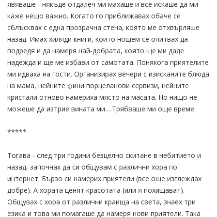
явяваше - някъде отдалеч ми махаше и все искаше да ми
каже нещо важно. Когато го приближавах обаче се
сблъсквах с една прозрачна стена, която ме отхвърляше
назад. Имах хиляди книги, които нощем се опитвах да
подредя и да намеря най-добрата, която ще ми даде
надежда и ще ме избави от самотата. Понякога приятелите
ми идваха на гости. Организирах вечери с изисканите блюда
на мама, нейните фини порцеланови сервизи, нейните
кристали отново намериха място на масата. Но нищо не
можеше да изтрие вината ми.…Трябваше ми още време.
*****
Тогава - след три години безцелно скитане в небитието и
назад, започнах да си общувам с различни хора по
интернет. Бързо си намерих приятели (все още изглеждах
добре). А хората ценят красотата (или я похищават).
Общувах с хора от различни краища на света, знаех три
езика и това ми помагаше да намеря нови приятели. Така