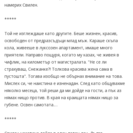
намерих Свилен.
*****
Той не изглеждаше като другите. Беше жизнен, красив,
освободен от предразсъдъци млад мъж. Караше скъпа
кола, живееше в луксозен апартамент, имаше много
приятели. Направо пощуря, когато му казах, че живея в
чифлик, на километър от магистралата. "Не се ли
страхуваш, Снежанке?! Толкова красива жена сама в
пустошта". Тогава изобщо не обърнах внимание на това.
Мислех си, че наистина е изненадан. След като общувахме
няколко месеца, той реши да ми дойде на гости, а пък аз
нямах нищо против. В края на краищата нямах нищо за
губене. Освен самотата.…
*****