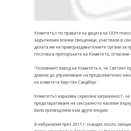
Комитетът по правата на децата на ООН поиск
задължения всички свещеници, участвали в сек
делата им на правораздавателните органи за п
посочва в препоръките на Комитета, огласени 
"Основният извод на Комитета е, че Светият п
довели до упражняване на продължително наси
на комитета Кирстен Сандберг .
Комитетът изразява сериозна загриженост, че
предотвратяване на сексуалното насилие върх
били прехвърляни към други енории.
В избухналия през 2011 г. скандал около свеще