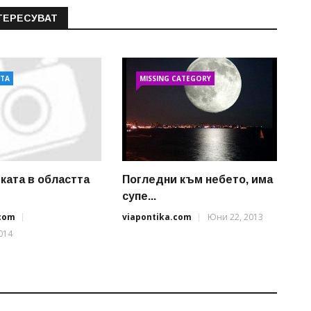
ТЕРЕСУВАТ
АТА
MISSING CATEGORY
ката в областта
Погледни към небето, има
супе...
.com
viapontika.com
Юни 22, 2013
014