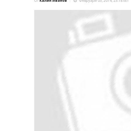
От
Калин Иванов
Февруари 05, 2014, 23:18 EET