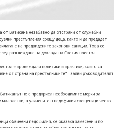
а от Ватикана незабавно да отстрани от служебни
суални престъпления срещу деца, както и да предадат
рилагане на предвидените законови санкции. Това се
след разглеждане на доклада на Светия престол.
рестол е провеждали политики и практики, които са
лие от страна на престъпниците" - заяви ръководителят
 Ватиканът не е предприел необходимите мерки за
у малолетни, а уличените в педофилия свещеници често
ници обвинени педофилия, се оказаха замесени и по-