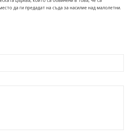
ската църква, които са обвинени в това, че са
место да ги предадат на съда за насилие над малолетни.