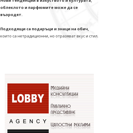
Нови тенденции в изкуството и културата,
облеклото и парфюмите може да се
възродят.
Подходящи са подаръци и знаци на обич,
които са нетрадиционни, но отразяват вкус и стил.