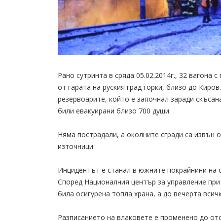
Рано сутринта в сряда 05.02.2014г., 32 вагона с
от гарата на руския град горки, близо до Киров
резервоарите, който е започнал заради скъсан
били евакуирани близо 700 души.
Няма пострадали, а околните сгради са извън
източници.
Инцидентът е станал в южните покрайнини на с
Според Националния център за управление при 
била осигурена топла храна, а до вечерта вси
Разписанието на влаковете е променено до от