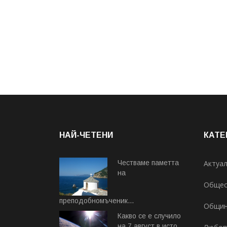
НАЙ-ЧЕТЕНИ
КАТЕ
Честваме паметта
Актуа
на
Общес
преподобномъченик...
Общи
Август 07, 2026
Какво се е случило
на 7 август в исто...