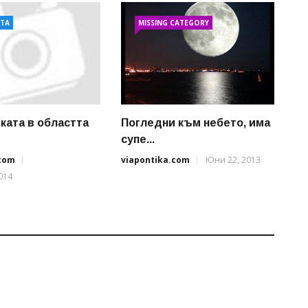
АТА
MISSING CATEGORY
ката в областта
Погледни към небето, има
супе...
.com
viapontika.com
Юни 22, 2013
014