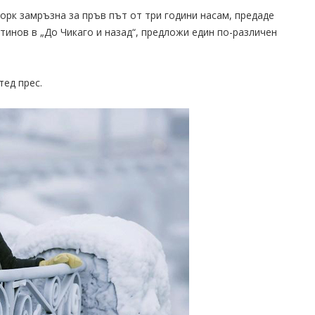
рк замръзна за пръв път от три години насам, предаде
тинов в „До Чикаго и назад“, предложи един по-различен
ед прес.