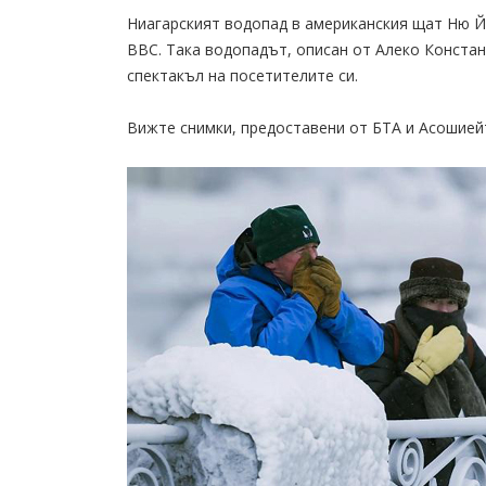
Ниагарският водопад в американския щат Ню Йо
BBC. Така водопадът, описан от Алеко Констан
спектакъл на посетителите си.
Вижте снимки, предоставени от БТА и Асошиейт