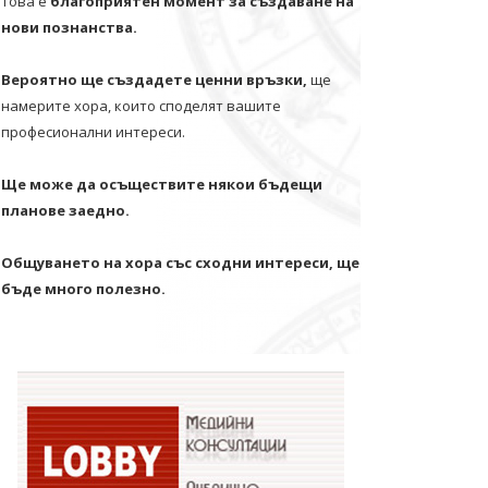
Това е
благоприятен момент за създаване на
нови познанства.
Вероятно ще създадете ценни връзки,
ще
намерите хора, които споделят вашите
професионални интереси.
Ще може да осъществите някои бъдещи
планове заедно.
Общуването на хора със сходни интереси, ще
бъде много полезно.