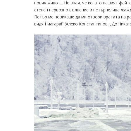
новия живот... Но зная, че когато нашият фай
степен нервозно вълнение и нетърпелива жажда
Петър ме повикаше да ми отвори вратата на рая
видя Ниагара!“ (Алеко Константинов, „До Чикаго