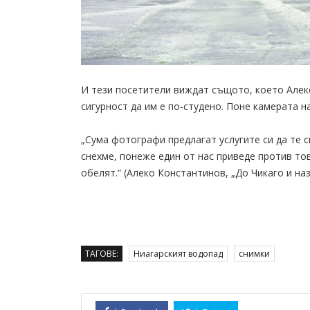
И тези посетители виждат същото, което Алеко
сигурност да им е по-студено. Поне камерата н
„Сума фотографи предлагат услугите си да те с
снехме, понеже един от нас приведе против то
обелят.“ (Алеко Константинов, „До Чикаго и наз
ТАГОВЕ:
Ниагарският водопад
снимки