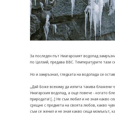
За последен път Ниагарският водопад замръзна 
по Целзий, предава BBC. Температурите тази се
Но и замръзнал, гледката на водопада си оста
„Дай Боже всекиму да изпита такива блажени ч
Ниагарския водопад, а още повече - когато бле
природата! [...] Не съм любил и не зная какво 
срещне с предмета на своята любов, какво чув
съм се женил и не зная какво сеща момъкът, к