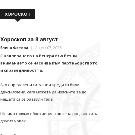
ХОРОСКОП
Хороскоп за 8 август
Елена Фотева
Август 07, 2026
С навлизането на Венера във Везни
вниманието се насочва към партньорството
и справедливостта.
Ако определени ситуации преди са били
двусмислени, сега можете да изясните защо
нещата са се развили така.
Ще има голямо облекчение както на вас, така и за
другия човек.