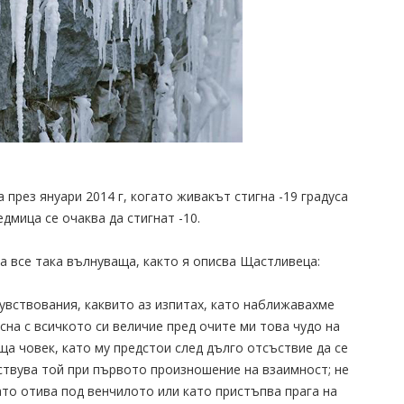
през януари 2014 г, когато живакът стигна -19 градуса
дмица се очаква да стигнат -10.
ва все така вълнуваща, както я описва Щастливеца:
увствования, каквито аз изпитах, като наближавахме
сна с всичкото си величие пред очите ми това чудо на
сеща човек, като му предстои след дълго отсъствие да се
ствува той при първото произношение на взаимност; не
ато отива под венчилото или като пристъпва прага на