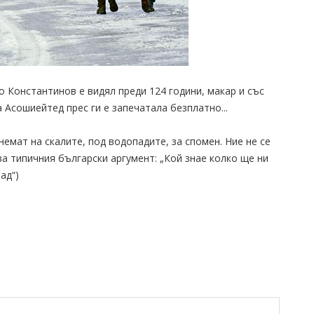
 Константинов е видял преди 124 години, макар и със
а Асошиейтед прес ги е запечатала безплатно...
немат на скалите, под водопадите, за спомен. Ние не се
ва типичния български аргумент: „Кой знае колко ще ни
ад“)