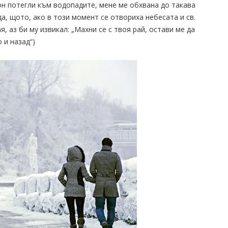
тон потегли към водопадите, мене ме обхвана до такава
, щото, ако в този момент се отвориха небесата и св.
, аз би му извикал: „Махни се с твоя рай, остави ме да
 и назад“)