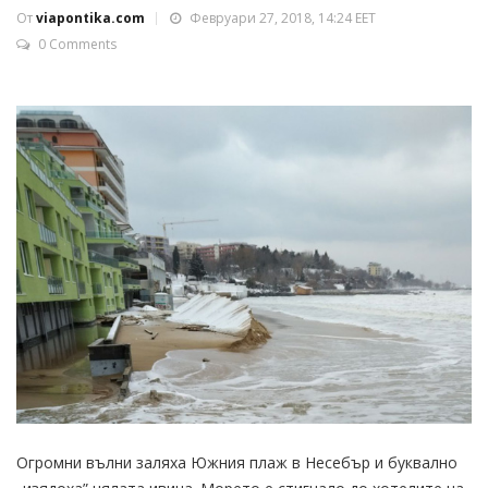
От
viapontika.com
Февруари 27, 2018, 14:24 EET
0 Comments
Огромни вълни заляха Южния плаж в Несебър и буквално