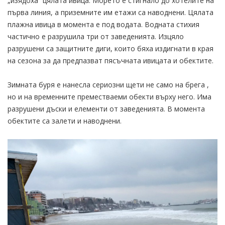
„изядоха” цялата ивица. Морето е стигнало до хотелите на
първа линия, а приземните им етажи са наводнени. Цялата
плажна ивица в момента е под водата. Водната стихия
частично е разрушила три от заведенията. Изцяло
разрушени са защитните диги, които бяха издигнати в края
на сезона за да предпазват пясъчната ивицата и обектите.
Зимната буря е нанесла сериозни щети не само на брега ,
но и на временните преместваеми обекти върху него. Има
разрушени дъски и елементи от заведенията. В момента
обектите са залети и наводнени.