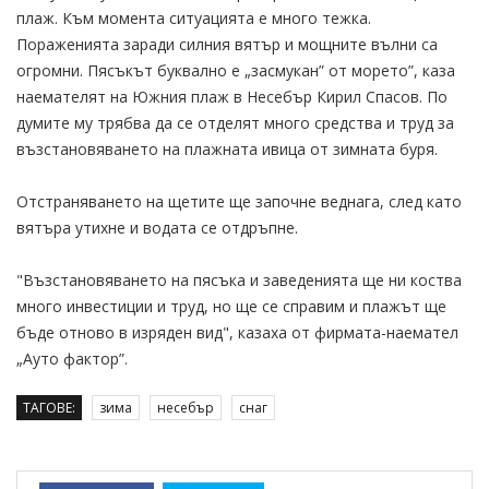
плаж. Към момента ситуацията е много тежка.
Пораженията заради силния вятър и мощните вълни са
огромни. Пясъкът буквално е „засмукан” от морето”, каза
наемателят на Южния плаж в Несебър Кирил Спасов. По
думите му трябва да се отделят много средства и труд за
възстановяването на плажната ивица от зимната буря.
Отстраняването на щетите ще започне веднага, след като
вятъра утихне и водата се отдръпне.
"Възстановяването на пясъка и заведенията ще ни коства
много инвестиции и труд, но ще се справим и плажът ще
бъде отново в изряден вид", казаха от фирмата-наемател
„Ауто фактор”.
ТАГОВЕ:
зима
несебър
снаг