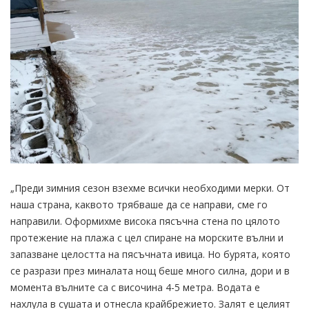
„Преди зимния сезон взехме всички необходими мерки. От
наша страна, каквото трябваше да се направи, сме го
направили. Оформихме висока пясъчна стена по цялото
протежение на плажа с цел спиране на морските вълни и
запазване целостта на пясъчната ивица. Но бурята, която
се разрази през миналата нощ беше много силна, дори и в
момента вълните са с височина 4-5 метра. Водата е
нахлула в сушата и отнесла крайбрежието. Залят е целият