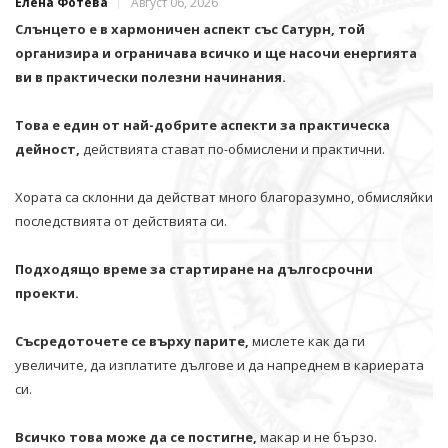
Елена Фотева
Август 06, 2026
Слънцето е в хармоничен аспект със Сатурн, той
организира и ограничава всичко и щe насочи енергията
ви в практически полезни начинания.
Това е един от най-добрите аспекти за практическа
дейност,
действията стават по-обмислени и практични.
Хората са склонни да действат много благоразумно, обмисляйки
последствията от действията си.
Подходящо време за стартиране на дългосрочни
проекти.
Съсредоточете се върху парите,
мислете как да ги
увеличите, да изплатите дългове и да напреднем в кариерата
си.
Всичко това може да се постигне,
макар и не бързо.