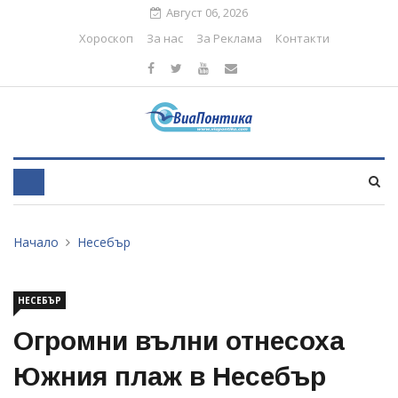
Август 06, 2026
Хороскоп
За нас
За Реклама
Контакти
Начало
Несебър
НЕСЕБЪР
Огромни вълни отнесоха
Южния плаж в Несебър