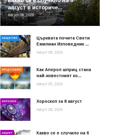
Какво се е случило на 8
август в историче...
Август 08, 2026
Църквата почита Свeти
ОБЩЕСТВО
Емилиан Изповедник ...
Август 08, 2026
Как Аперол шприц стана
ПРЕДСТАВЯНЕ
най-известният ко...
Август 05, 2026
Хороскоп за 8 август
ХОРОСКОП
Август 08, 2026
Какво се е случило на 6
АКЦЕНТ