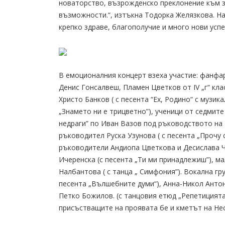
новаторство, възрожденско преклонение към з
възможности.“, изтъкна Тодорка Желязкова. Н
крепко здраве, благополучие и много нови успе
В емоционалния концерт взеха участие: фанфа
Денис Гонсалвеш, Пламен Цветков от ІV „г“ кла
Христо Банков ( с песента “Ех, Родино“ с музика
„Знамето ни е трицветно”), ученици от седмит
недраги” по Иван Вазов под ръководството на
ръководител Руска Узунова ( с песента „Прочу 
ръководители Андиопа Цветкова и Десислава Ч
Ичеренска (с песента „Ти ми принадлежиш”), м
Налбантова ( с танца „ Симфония”). Вокална гр
песента „Вълшебните думи“), Анна-Никол Анто
Петко Божилов. (с танцовия етюд „Репетицията”
присъстващите на проявата бе и кметът на Не