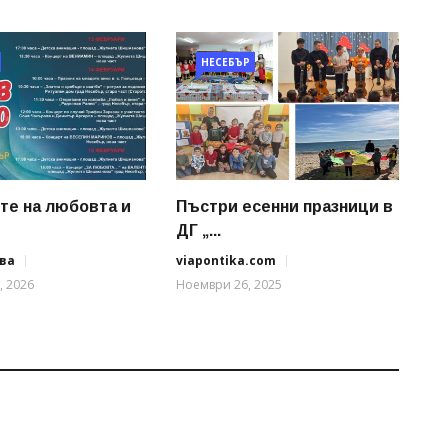
НЕСЕБЪР
те на любовта и
Пъстри есенни празници в
ДГ „...
ва
viapontika.com
, 2026
Ноември 26, 2025