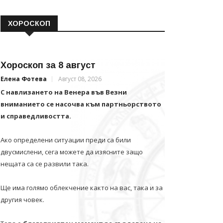
ХОРОСКОП
Хороскоп за 8 август
Елена Фотева
Август 08, 2026
С навлизането на Венера във Везни
вниманието се насочва към партньорството
и справедливостта.
Ако определени ситуации преди са били
двусмислени, сега можете да изясните защо
нещата са се развили така.
Ще има голямо облекчение както на вас, така и за
другия човек.