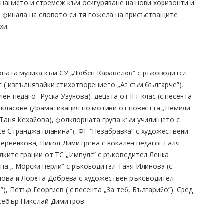
нанието и стремеж към осигуряване на нови хоризонти и
а финала на словото си тя пожела на присъстващите
хи.
рната музика към СУ „Любен Каравелов“ с ръководител
с ( изпълнявайки стихотворението „Аз съм българче”),
лен педагог Руска Узунова), децата от ІІ-г клас (с песента
е класове (Драматизация по мотиви от повестта „Немили-
 Таня Кехайова), фолклорната група към училището с
се Странджа планина”), ФГ “Незабравка” с художествени
ервенкова, Никол Димитрова с вокален педагог Галя
алките грации от ТС „Импулс” с ръководител Ленка
упа „ Морски перли” с ръководител Таня Илинова (с
нова и Лорета Добрева с художествен ръководител
), Петър Георгиев ( с песента „За теб, Българийо”). Сред
себър Николай Димитров.