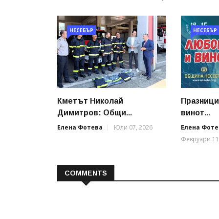
НЕСЕБЪР
НЕСЕБЪР
Кметът Николай
Празници
Димитров: Общи...
винот...
Елена Фотева
Юли 07, 2026
Елена Фоте
Февруари 11
COMMENTS