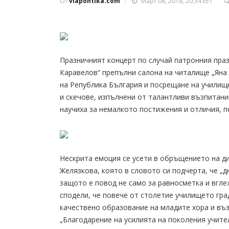
От
viapontika.com
Март 08, 2018, 20:34 EET
Празничният концерт по случай патронния пра
Каравелов“ препълни салона на читалище „Яна 
на Република България и посрещане на училищн
и скечове, изпълнени от талантливи възпитан
научиха за немалкото постижения и отличия, п
Нескрита емоция се усети в обръщението на д
Желязкова, която в словото си подчерта, че „
защото е повод не само за равносметка и вглеж
сподели, че повече от столетие училището гр
качествено образование на младите хора и въ
„Благодарение на усилията на поколения учите