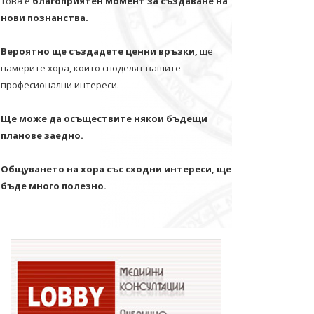
Това е
благоприятен момент за създаване на
нови познанства.
Вероятно ще създадете ценни връзки,
ще
намерите хора, които споделят вашите
професионални интереси.
Ще може да осъществите някои бъдещи
планове заедно.
Общуването на хора със сходни интереси, ще
бъде много полезно.