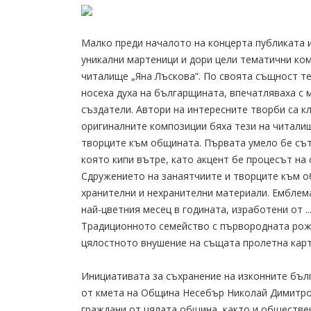
Малко преди началото на концерта публиката 
уникални мартеници и дори цели тематични ко
читалище „Яна Лъскова“. По своята същност те
носеха духа на българщината, впечатляваха с 
създатели. Автори на интересните творби са к
оригиналните композиции бяха тези на читалищ
творците към общината. Първата умело бе сът
която кипи вътре, като акцент бе процесът на
Сдружението на занаятчиите и творците към о
хранителни и нехранителни материали. Емблем
най-цветния месец в годината, изработени от .
Традиционното семейство с първородната рож
цялостното внушение на същата пролетна карт
Инициативата за съхранение на изконните бълг
от кмета на Община Несебър Николай Димитров
граждани от цялата община, както и обществен