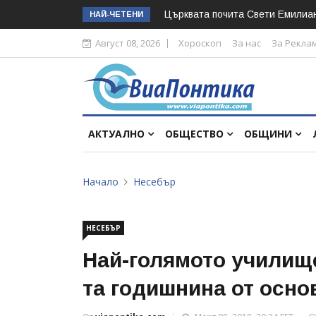
Църквата почита Свeти Емилиа
НАЙ-ЧЕТЕНИ
Август 08, 2026
Хороскоп
За нас
За Рекла
АКТУАЛНО
ОБЩЕСТВО
ОБЩИНИ
Начало
Несебър
НЕСЕБЪР
Най-голямото училище
та годишнина от осно