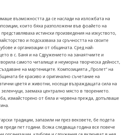
имаше възможността да се наслади на изложбата на
мпозиции, които бяха разположени във фоайето на
 представляваха истински произведения на изкуството,
майсторство и подсказваха за сръчността на своите
лубове и организации от общината. Сред най-
ето в с. Баня и на Сдружението на занаятчиите и
ворила самото читалище и неуморна творческа дейност,
 създаване на мартениците. Композицията „Пролет“ на
бщината бе красиво и оригинално съчетание на
атични цветя и животни, носещи възраждащата сила на
.. зеленчуци, заемаха централно място в творението.
ба, измайсторено от бяла и червена прежда, допълваше
ина.
арски традиции, запазили ни през вековете, бе подета
 преди пет години. Всяка следваща година все повече
и организации, клубове и сдружения се включват в нея.