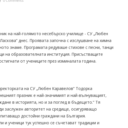
0 Comments
зник на най-голямото несебърско училище - СУ „Любен
Ласкова“ днес. Проявата започна с изслушване на химна
ото знаме. Програмата редуваше стихове с песни, танци
ици на образователната институция. Присъстващите
остигнати от учениците през изминалата година.
иректорката на СУ „Любен Каравелов“ Тодорка
днешният празник е най-значимият и най-вълнуващият,
дане в историята, но и за поглед в бъдещето.“ Тя
ади заслужен авторитет на средище, осигуряващо
зпитаващо достойни граждани на България.
ли и ученици тук успешно се съчетават традиции и