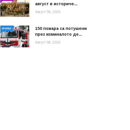
август в историче...
Август 06, 2026
150 пожара са потушени
КРИМИ
през изминалото де...
Август 08, 2026