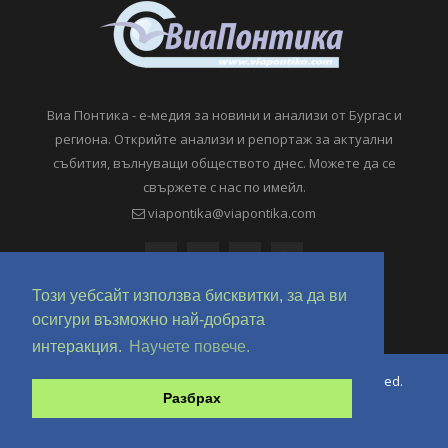
Виа Понтика - е-медия за новини и анализи от Бургас и
региона. Открийте анализи и репортаж за актуални
събития, вълнуващи обществото днес. Можете да се
свържете с нас по имейл.
viapontika@viapontika.com
Този уебсайт използва бисквитки, за да ви
осигури възможно най-добрата
интеракция.
Научете повече.
Copyright © 2018-2024 ViaPontika.com. All Rights Reserved.
Разбрах
Development @ OverHertz Ltd
Ω
За нас
За Реклама
Контакти