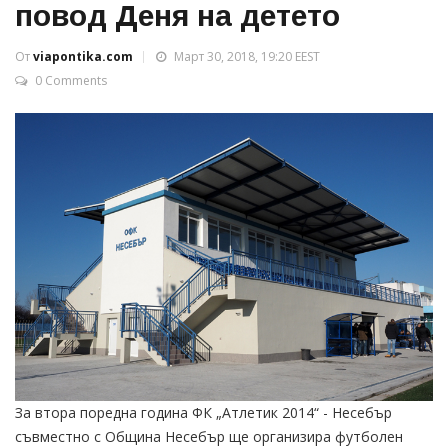
повод Деня на детето
От
viapontika.com
Март 30, 2018, 19:20 EEST
0 Comments
За втора поредна година ФК „Атлетик 2014“ - Несебър
съвместно с Община Несебър ще организира футболен