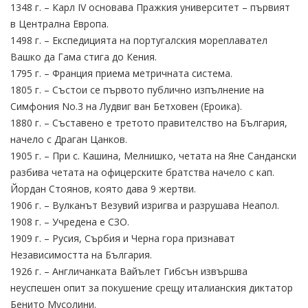
1348 г. – Карл IV основава Пражкия университет – първият
в Централна Европа.
1498 г. – Експедицията на португалския мореплавател
Вашко да Гама стига до Кения.
1795 г. – Франция приема метричната система.
1805 г. – Състои се първото публично изпълнение на
Симфония No.3 на Лудвиг ван Бетховен (Ероика).
1880 г. – Съставено е третото правителство на България,
начело с Драган Цанков.
1905 г. – При с. Кашина, Мелнишко, четата на Яне Сандански
разбива четата на офицерските братства начело с кап.
Йордан Стоянов, която дава 9 жертви.
1906 г. – Вулканът Везувий изригва и разрушава Неапол.
1908 г. – Учредена е СЗО.
1909 г. – Русия, Сърбия и Черна гора признават
Независимостта на България.
1926 г. – Англичанката Вайълет Гибсън извършва
неуспешен опит за покушение срещу италианския диктатор
Бенито Мусолини.