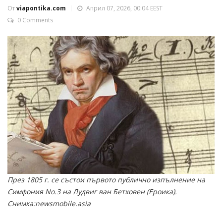
От
viapontika.com
Април 07, 2026, 00:04 EEST
0 Comments
През 1805 г. се състои първото публично изпълнение на
Симфония No.3 на Лудвиг ван Бетховен (Ероика).
Снимка:newsmobile.asia