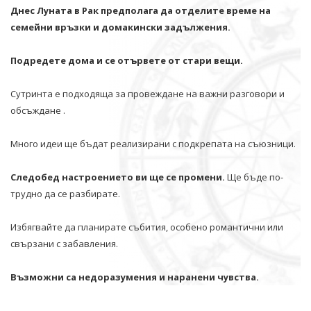
Днес Луната в Рак предполага да отделите време на
семейни връзки и домакински задължения.
Подредете дома и се отървете от стари вещи.
Сутринта е подходяща за провеждане на важни разговори и
обсъждане .
Много идеи ще бъдат реализирани с подкрепата на съюзници.
Следобед настроението ви ще се промени.
Ще бъде по-
трудно да се разбирате.
Избягвайте да планирате събития, особено романтични или
свързани с забавления.
Възможни са недоразумения и наранени чувства.