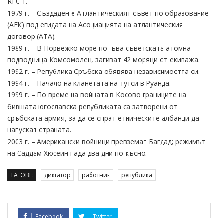
RFC 1.
1979 г. – Създаден е Атлантическият съвет по образование
(АЕК) под егидата на Асоциацията на атлантическия
договор (АТА).
1989 г. – В Норвежко море потъва съветската атомна
подводница Комсомолец, загиват 42 моряци от екипажа.
1992 г. – Република Сръбска обявява независимостта си.
1994 г. – Начало на кланетата на тутси в Руанда.
1999 г. – По време на войната в Косово границите на
бившата югославска републиката са затворени от
сръбската армия, за да се спрат етническите албанци да
напускат страната.
2003 г. – Американски войници превземат Багдад; режимът
на Саддам Хюсеин пада два дни по-късно.
ТАГОВЕ:
диктатор
работник
република
Facebook
Twitter