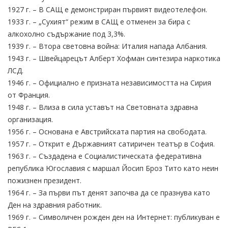
1927 г. – В САЩ е демонстриран първият видеотелефон.
1933 г. – „Сухият“ режим в САЩ е отменен за бира с
алкохолно съдържание под 3,3%.
1939 г. – Втора световна война: Италия напада Албания.
1943 г. – Швейцарецът Алберт Хофман синтезира наркотика
ЛСД.
1946 г. – Официално е призната независимостта на Сирия
от Франция.
1948 г. – Влиза в сила уставът на Световната здравна
организация.
1956 г. – Основана е Австрийската партия на свободата.
1957 г. – Открит е Държавният сатиричен театър в София.
1963 г. – Създадена е Социалистическата федеративна
република Югославия с маршал Йосип Броз Тито като неин
пожизнен президент.
1964 г. – За първи път денят започва да се празнува като
Ден на здравния работник.
1969 г. – Символичен рожден ден на Интернет: публикуван е