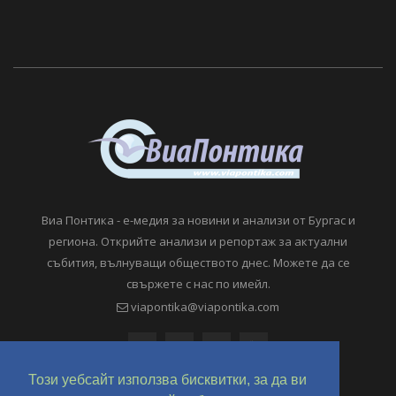
Виа Понтика - е-медия за новини и анализи от Бургас и
региона. Открийте анализи и репортаж за актуални
събития, вълнуващи обществото днес. Можете да се
свържете с нас по имейл.
viapontika@viapontika.com
Този уебсайт използва бисквитки, за да ви