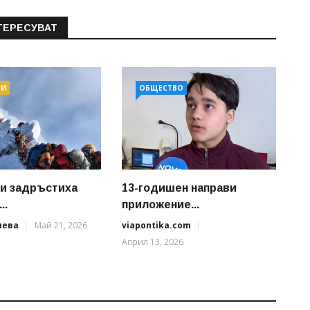
ТЕРЕСУВАТ
ТИ
ОБЩЕСТВО
и задръстиха
13-годишен направи
..
приложение...
иева
Май 21, 2026
viapontika.com
Април 13, 2026