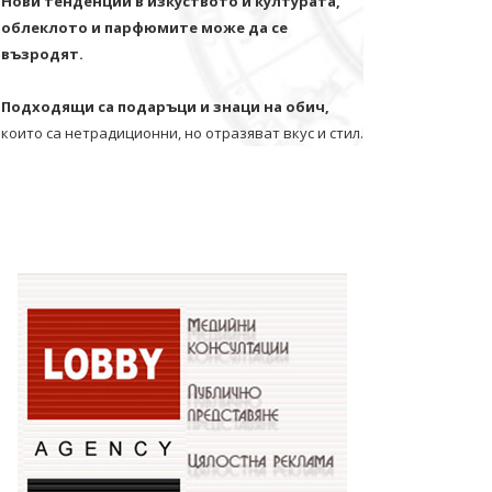
Нови тенденции в изкуството и културата,
облеклото и парфюмите може да се
възродят.
Подходящи са подаръци и знаци на обич,
които са нетрадиционни, но отразяват вкус и стил.