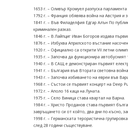
1653 г. – Оливър Кромуел разпуска парламента 
1792 г. – Франция обявява война на Австрия и
1841 г. – Във Филаделфия Едгар Алън По публи
криминален разказ.
1846 г. – В Лайпциг Иван Богоров издава първи
1876 г. – Избухва Априлското въстание насоче
1920 г. – Официално са открити VII летни олимп
1935 г. – Започва да функционира автобусният
1940 г. – В САЩ е демонстриран първият елект
1941 г. – България във Втората световна войн
1943 г. – Започва избиването на евреи във Вар
1968 г. – Състои се първият концерт на Deep Pu
1972 г. – Аполо 16 каца на Луната.
1975 г. – Село Виница става квартал на Варна.
1984 г. – Христо Проданов става първият бълга
завръщането си от който, два дни по-късно, за
1998 г. – Германската терористична групировк
след 28 години съществуване.