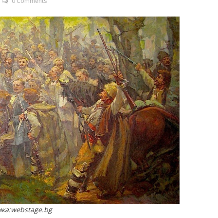
0 Comments
мка:webstage.bg