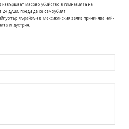
лд извършват масово убийство в гимназията на
 24 души, преди да се самоубият.
ийпуотър Хърайзън в Мексиканския залив причинява най-
ата индустрия.