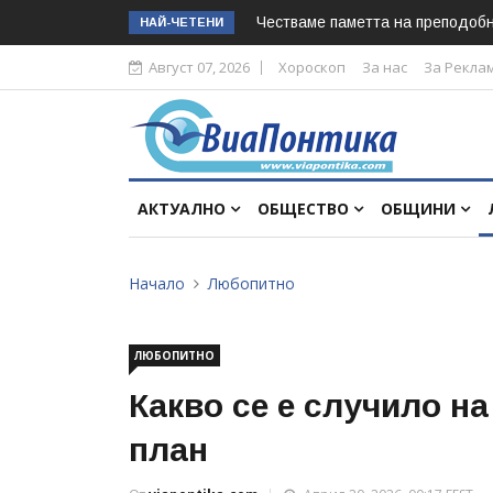
Честваме паметта на преподоб
НАЙ-ЧЕТЕНИ
Август 07, 2026
Хороскоп
За нас
За Рекла
АКТУАЛНО
ОБЩЕСТВО
ОБЩИНИ
Начало
Любопитно
ЛЮБОПИТНО
Какво се е случило на
план