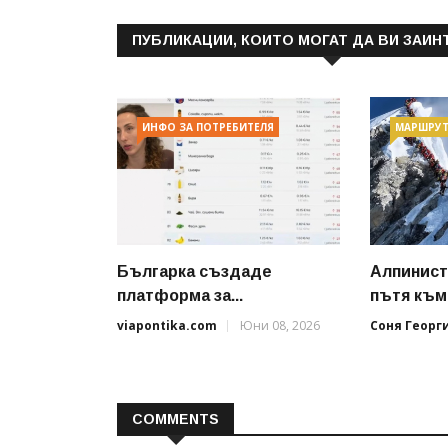
ПУБЛИКАЦИИ, КОИТО МОГАТ ДА ВИ ЗАИН
ИНФО ЗА ПОТРЕБИТЕЛЯ
МАРШРУ
Българка създаде
Алпинист
платформа за...
пътя към.
viapontika.com
Юни 08, 2026
Соня Георг
COMMENTS