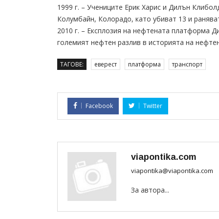
1999 г. – Учениците Ерик Харис и Дилън Клибо
Колумбайн, Колорадо, като убиват 13 и раняват
2010 г. – Експлозия на нефтената платформа Д
големият нефтен разлив в историята на нефтен
ТАГОВЕ:
еверест
платформа
транспорт
Facebook
Twitter
viapontika.com
viapontika@viapontika.com
За автора...