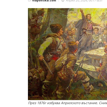
От
viapontika.com
Април 20, 2026, 00:17 EEST
През 1876г избухва Априлското въстание. Сни