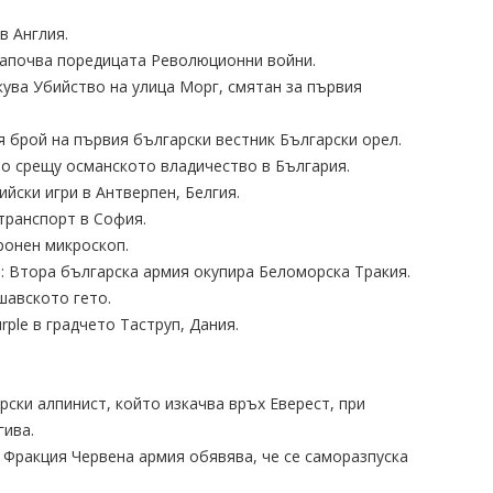
в Англия.
 започва поредицата Революционни войни.
кува Убийство на улица Морг, смятан за първия
я брой на първия български вестник Български орел.
но срещу османското владичество в България.
ийски игри в Антверпен, Белгия.
 транспорт в София.
ронен микроскоп.
а: Втора българска армия окупира Беломорска Тракия.
шавското гето.
rple в градчето Таструп, Дания.
рски алпинист, който изкачва връх Еверест, при
гива.
а Фракция Червена армия обявява, че се саморазпуска