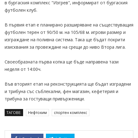
в бургаския комплекс "Изгрев", информират от бургаския
футболен клуб.
В първия етап е планирано разширяване на съществуващия
футболен терен от 90/50 м. на 105/68 м. игрови размер и
изграждане на поливна система. Така ще бъдат покрити
изисквания за провеждане на срещи до ниво Втора лига.
Своеобразната първа копка ще бъде направена тази
неделя от 14:00ч.
Във вторият етап на реконструкцията ще бъдат изградени
и трибуна със съблекални, фен магазин, кефетерия и
трибуна за гостуващи привърженици.
ТАГОВЕ:
Нефтохим
спортен комплекс