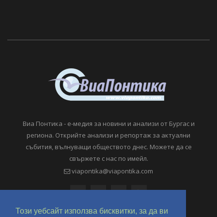
Виа Понтика - е-медия за новини и анализи от Бургас и
региона. Открийте анализи и репортаж за актуални
събития, вълнуващи обществото днес. Можете да се
свържете с нас по имейл.
viapontika@viapontika.com
Този уебсайт използва бисквитки, за да ви