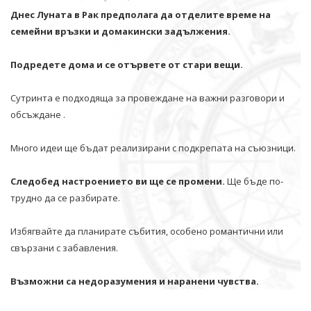
Днес Луната в Рак предполага да отделите време на
семейни връзки и домакински задължения.
Подредете дома и се отървете от стари вещи.
Сутринта е подходяща за провеждане на важни разговори и
обсъждане .
Много идеи ще бъдат реализирани с подкрепата на съюзници.
Следобед настроението ви ще се промени.
Ще бъде по-
трудно да се разбирате.
Избягвайте да планирате събития, особено романтични или
свързани с забавления.
Възможни са недоразумения и наранени чувства.