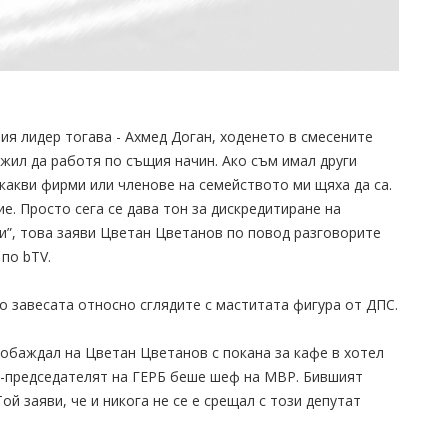
ния лидер тогава - Ахмед Доган, ходенето в смесените
лжил да работя по същия начин. Ако съм имал други
якакви фирми или членове на семейството ми щяха да са.
е. Просто сега се дава тон за дискредитиране на
и”, това заяви Цветан Цветанов по повод разговорите
 по bTV.
 завесата относно сглядите с маститата фигура от ДПС.
 обаждал на Цветан Цветанов с покана за кафе в хотел
м.-председателят на ГЕРБ беше шеф на МВР. Бившият
й заяви, че и никога не се е срещал с този депутат