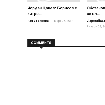
Йордан Цонев: Борисов е
Обстанов
хитре...
се вл...
Рая Стоянова
Март 26, 2014
viapontika
Януари 29, 2
COMMENTS