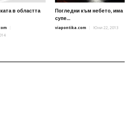
ката в областта
Погледни към небето, има
супе...
.com
viapontika.com
Юни 22, 2013
014