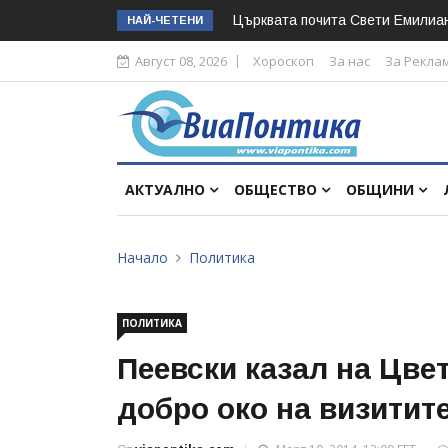
Църквата почита Свeти Емилиа
НАЙ-ЧЕТЕНИ
Август 08, 2026
Хороскоп
За нас
За Рекла
АКТУАЛНО
ОБЩЕСТВО
ОБЩИНИ
Начало
Политика
ПОЛИТИКА
Пеевски казал на Цвет
добро око на визитит