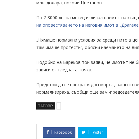
млн. долара, посочи Цветанов.
По 7-8000 лв. на месец излизал наемът на къщ
на оповестяването на неговия имот в „Драгале
„Нямаше нормални условия за срещи нито в цен
там имаше протести”, обясни наемането на ви
Подобно на Бареков той заяви, че имотът не б
зависи от гледната точка.
Предстои да се прекрати договорът, защото в
нормализираха, съобщи още зам.-председателя
ТАГОВЕ:
Facebook
Twitter