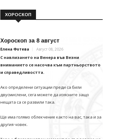
ХОРОСКОП
Хороскоп за 8 август
Елена Фотева
Август 08, 2026
С навлизането на Венера във Везни
вниманието се насочва към партньорството
и справедливостта.
Ако определени ситуации преди са били
двусмислени, сега можете да изясните защо
нещата са се развили така.
Ще има голямо облекчение както на вас, така и за
другия човек.