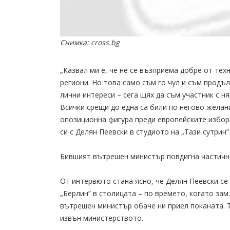
Снимка: cross.bg
„Казвал ми е, че не се възприема добре от тех
региони. Но това само съм го чул и съм продъ
лични интереси – сега щях да съм участник с н
Всички срещи до една са били по негово желани
опозиционна фигура преди европейските избор
си с Делян Пеевски в студиото на „Тази сутрин”
Бившият вътрешен министър повдигна частично
От интервюто стана ясно, че Делян Пеевски се
„Берлин” в столицата – по времето, когато за
вътрешен министър обаче ни приел поканата. То
извън министерството.