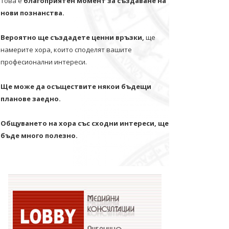
Това е
благоприятен момент за създаване на
нови познанства.
Вероятно ще създадете ценни връзки,
ще
намерите хора, които споделят вашите
професионални интереси.
Ще може да осъществите някои бъдещи
планове заедно.
Общуването на хора със сходни интереси, ще
бъде много полезно.