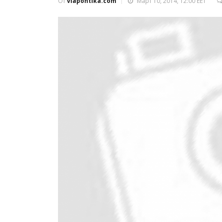
От
viapontika.com
Март 10, 2014, 12:00 EET