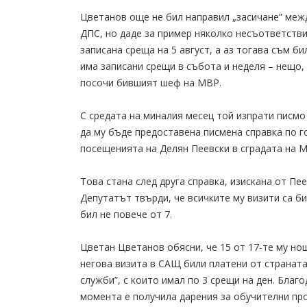
Цветанов още не бил направил „засичане” межд
ДПС, но даде за пример няколко несъответстви
записана среща на 5 август, а аз тогава съм б
има записани срещи в събота и неделя – нещо, 
посочи бившият шеф на МВР.
С средата на миналия месец той изпрати писм
да му бъде предоставена писмена справка по год
посещенията на Делян Пеевски в сградата на 
Това стана след друга справка, изискана от Пе
Депутатът твърди, че всичките му визити са б
бил не повече от 7.
Цветан Цветанов обясни, че 15 от 17-те му но
негова визита в САЩ били платени от страната
служби”, с които имал по 3 срещи на ден. Благ
момента е получила дарения за обучителни про