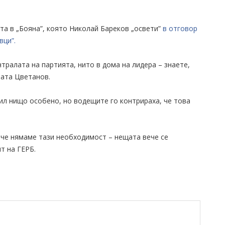
ата в „Бояна”, която Николай Бареков „освети”
в отговор
вци”.
тралата на партията, нито в дома на лидера – знаете,
лата Цветанов.
ил нищо особено, но водещите го контрираха, че това
ече нямаме тази необходимост – нещата вече се
т на ГЕРБ.