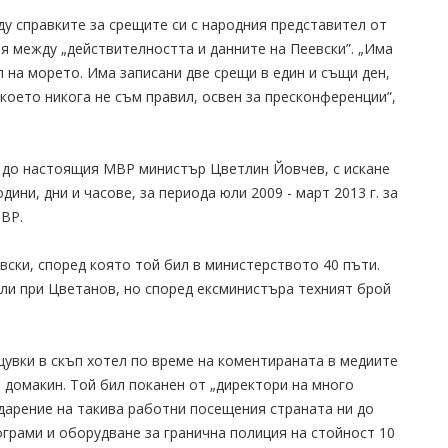
у справките за срещите си с народния представител от
я между „действителността и данните на Пеевски”. „Има
ил на морето. Има записани две срещи в един и същи ден,
което никога не съм правил, освен за пресконференции”,
о до настоящия МВР министър Цветлин Йовчев, с искане
ини, дни и часове, за периода юли 2009 - март 2013 г. за
МВР.
евски, според която той бил в министерството 40 пъти.
или при Цветанов, но според ексминистъра техният брой
щувки в скъп хотел по време на коментираната в медиите
 домакин. Той бил поканен от „директори на много
одарение на такива работни посещения страната ни до
грами и оборудване за гранична полиция на стойност 10