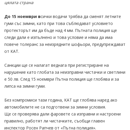
цялата страна
До 15 ноември в
сички водачи трябва да сменят летните
гуми със зимни, като при това съблюдават условието
протекторът им да бъде над 4 мм. Пътната полиция ще
следи дали е изпълнено и това условие и няма да има
повече толеранс за неизрядните шофьори, предупреждават
от КАТ.
Санкции ще се налагат веднага при регистриране на
нарушение като глобата за неизправни чистачки и светлини
е 50 лв. След 15 ноември Пътна полиция ще глобява и за
липса на зимни гуми.
Без компромиси тази година, КАТ ще глобява наред ако
автомобилите не са подготвени за зимни условия.
Ще се проверява дали фаровете са изправни и настроени
правилно, работят ли чистачките, съобщи главен
инспектор Росен Рапчев от «Пътна полиция».