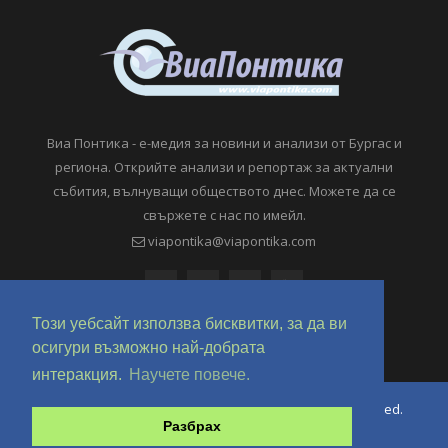
Виа Понтика - е-медия за новини и анализи от Бургас и
региона. Открийте анализи и репортаж за актуални
събития, вълнуващи обществото днес. Можете да се
свържете с нас по имейл.
viapontika@viapontika.com
Този уебсайт използва бисквитки, за да ви
осигури възможно най-добрата
интеракция.
Научете повече.
Copyright © 2018-2024 ViaPontika.com. All Rights Reserved.
Разбрах
Development @ OverHertz Ltd
Ω