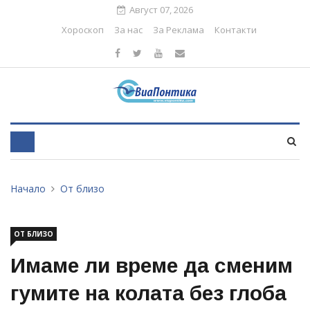
Август 07, 2026
Хороскоп
За нас
За Реклама
Контакти
Начало
От близо
ОТ БЛИЗО
Имаме ли време да сменим
гумите на колата без глоба