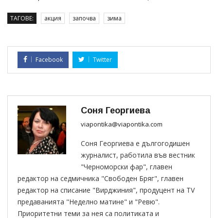
ТАГОВЕ:
акция
започва
зима
Facebook
Twitter
Соня Георгиева
viapontika@viapontika.com
Соня Георгиева е дългогодишен
журналист, работила във вестник
"Черноморски фар", главен
редактор на седмичника "Свободен Бряг", главен
редактор на списание "Вирджиния", продуцент на TV
предаванията "Неделно матине" и "Ревю".
Приоритетни теми за нея са политиката и