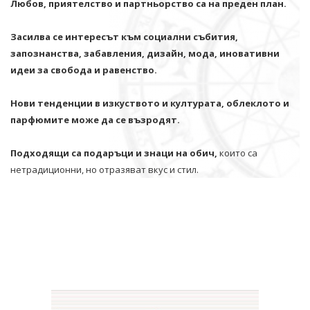
Любов, приятелство и партньорство са на преден план.
Засилва се интересът към социални събития,
запознанства, забавления, дизайн, мода, иновативни
идеи за свобода и равенство.
Нови тенденции в изкуството и културата, облеклото и
парфюмите може да се възродят.
Подходящи са подаръци и знаци на обич,
които са
нетрадиционни, но отразяват вкус и стил.