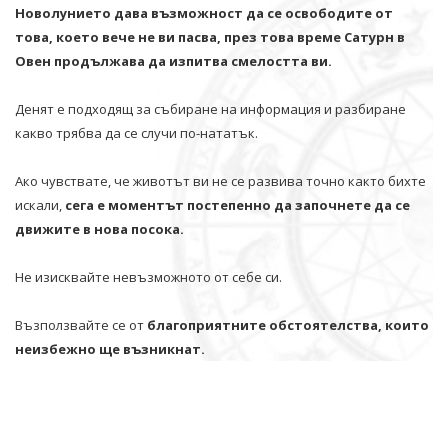
Новолунието дава възможност да се освободите от
това, което вече не ви пасва, през това време Сатурн в
Овен продължава да изпитва смелостта ви.
Денят е подходящ за събиране на информация и разбиране
какво трябва да се случи по-нататък.
Ако чувствате, че животът ви не се развива точно както бихте
искали,
сега е моментът постепенно да започнете да се
движите в нова посока.
Не изисквайте невъзможното от себе си.
Възползвайте се от
благоприятните обстоятелства, които
неизбежно ще възникнат.