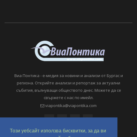
Виа Понтика - е-медия за новини и анализи от Бургас и
региона. Открийте анализи и репортаж за актуални
събития, вълнуващи обществото днес. Можете да се
свържете с нас по имейл.
viapontika@viapontika.com
Този уебсайт използва бисквитки, за да ви