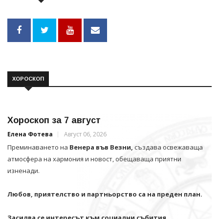
ХОРОСКОП
Хороскоп за 7 август
Елена Фотева
Август 06, 2026
Преминаването на
Венера във Везни,
създава освежаваща
атмосфера на хармония и новост, обещаваща приятни
изненади.
Любов, приятелство и партньорство са на преден план.
Засилва се интересът към социални събития,