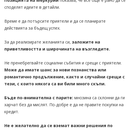
Позицията на Меркурий
показва, че все още е рано да се
споделят идеите в детайли.
Време е да потърсите приятели и да се планирате
действията за бъдещ успех.
За да реализирате желанията си,
заложите на
приветливостта и широчината на възгледите.
Не пренебрегвайте социални събития и срещи с приятели.
Може да имате шанс за нови познанства или
романтично продължение, както и случайни срещи с
тези, с които някога са ви били много скъпи.
Бъде по-внимателна с парите:
мнозина са склонни да ги
харчат без да мислят. По-добре е да не правите покупки на
кредит.
Не е желателно да се вземат важни решения по