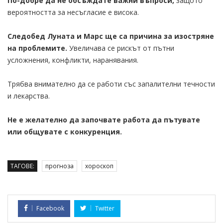
По-добре да не обсъждате важни въпроси,
защото
вероятността за несъгласие е висока.
Следобед Луната и Марс ще са причина за изостряне
на проблемите.
Увеличава се рискът от пътни
усложнения, конфликти, наранявания.
Трябва внимателно да се работи със запалителни течности
и лекарства.
Не е желателно да започвате работа да пътувате
или общувате с конкуренция.
ТАГОВЕ:
прогноза
хороскоп
Facebook
Twitter