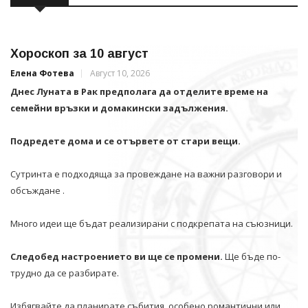
Хороскоп за 10 август
Елена Фотева
Август 10, 2026
Днес Луната в Рак предполага да отделите време на
семейни връзки и домакински задължения.
Подредете дома и се отървете от стари вещи.
Сутринта е подходяща за провеждане на важни разговори и
обсъждане .
Много идеи ще бъдат реализирани с подкрепата на съюзници.
Следобед настроението ви ще се промени.
Ще бъде по-
трудно да се разбирате.
Избягвайте да планирате събития, особено романтични или