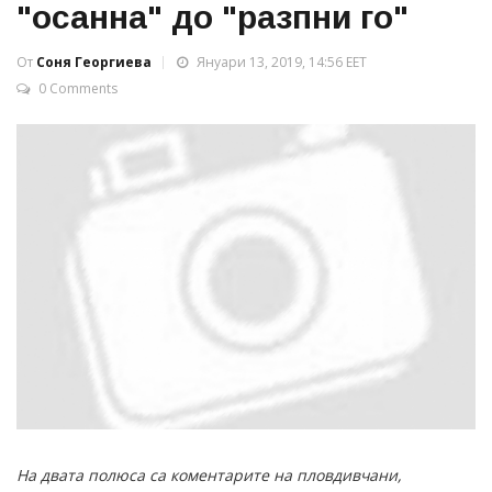
"осанна" до "разпни го"
От
Соня Георгиева
Януари 13, 2019, 14:56 EET
0 Comments
На двата полюса са коментарите на пловдивчани,