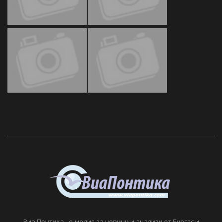
Виа Понтика - е-медия за новини и анализи от Бургас и