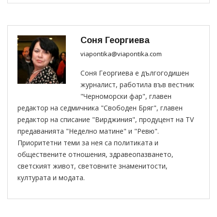
Соня Георгиева
viapontika@viapontika.com
Соня Георгиева е дългогодишен
журналист, работила във вестник
"Черноморски фар", главен
редактор на седмичника "Свободен Бряг", главен
редактор на списание "Вирджиния", продуцент на TV
предаванията "Неделно матине" и "Ревю".
Приоритетни теми за нея са политиката и
обществените отношения, здравеопазването,
светският живот, световните знаменитости,
културата и модата.