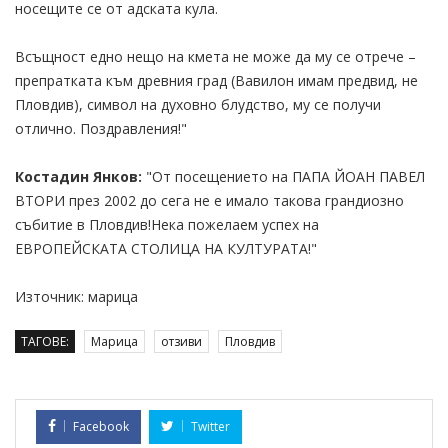
носещите се от адската кула.
Всъщност едно нещо на кмета не може да му се отрече –
препратката към древния град (Вавилон имам предвид, не
Пловдив), символ на духовно блудство, му се получи
отлично. Поздравления!"
Костадин Янков:
"От посещението на ПАПА ЙОАН ПАВЕЛ
ВТОРИ през 2002 до сега не е имало такова грандиозно
събитие в Пловдив!Нека пожелаем успех на
ЕВРОПЕЙСКАТА СТОЛИЦА НА КУЛТУРАТА!"
Източник: марица
ТАГОВЕ:
Марица
отзиви
Пловдив
Facebook
Twitter