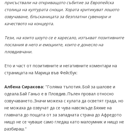
присъствали на откриващото събитие за Европейска
столица на културата снощи. Хората критикуват лошото
озвучаване, блъсканицата за безплатни сувенири и
качеството на концерта.
Тези, на които шоуто се е харесало, изтъкват позитивните
послания в него и емоциите, които е донесло на
пловдивчани.
Ето и част от позитивните и негативните коментари на
страницата на Марица във Фейсбук:
Албена Сиракова:
"Голяма тъпотия..Бой за шалове и
одеала.Бай Ганьо е в Пловдив..Пълен провал относно
озвучаването..Значи можеха с кулата да осветят града, но
не можаха да озвучат да се чува навсякъде.Бяхме на
главната до пощата от за западната страна до Афредото
нищо не се чуваше само гледаш като малоумник и нищо не
разбираш."