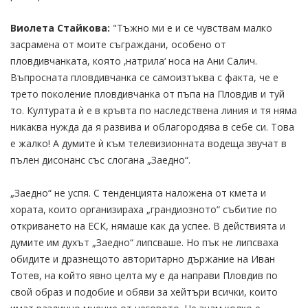
Виолета Стайкова:
"Тъжно ми е и се чувствам малко
засрамена от моите съграждани, особено от
пловдивчанката, която ‚натрила‘ носа на Ани Салич.
Въпросната пловдивчанка се самоизтъква с факта, че е
трето поколение пловдивчанка от пъпа на Пловдив и туй
то. Културата ѝ е в кръвта по наследствена линия и тя няма
никаква нужда да я развива и облагородява в себе си. Това
е жалко! А думите ѝ към телевизионната водеща звучат в
пълен дисонанс със слогана „Заедно“.
„Заедно“ не успя. С тенденцията наложена от кмета и
хората, които организираха „грандиозното“ събитие по
откриването на ЕСК, нямаше как да успее. В действията и
думите им духът „Заедно“ липсваше. Но пък не липсваха
обидите и дразнещото авторитарно държание на Иван
Тотев, на който явно целта му е да направи Пловдив по
свой образ и подобие и обяви за хейтъри всички, които