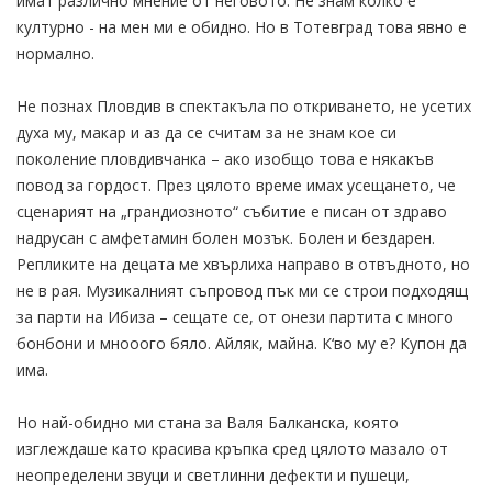
имат различно мнение от неговото. Не знам колко е
културно - на мен ми е обидно. Но в Тотевград това явно е
нормално.
Не познах Пловдив в спектакъла по откриването, не усетих
духа му, макар и аз да се считам за не знам кое си
поколение пловдивчанка – ако изобщо това е някакъв
повод за гордост. През цялото време имах усещането, че
сценарият на „грандиозното“ събитие е писан от здраво
надрусан с амфетамин болен мозък. Болен и бездарен.
Репликите на децата ме хвърлиха направо в отвъдното, но
не в рая. Музикалният съпровод пък ми се строи подходящ
за парти на Ибиза – сещате се, от онези партита с много
бонбони и мнооого бяло. Айляк, майна. К‘во му е? Купон да
има.
Но най-обидно ми стана за Валя Балканска, която
изглеждаше като красива кръпка сред цялото мазало от
неопределени звуци и светлинни дефекти и пушеци,