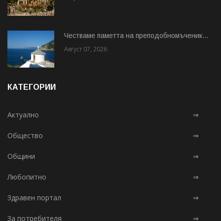
Честваме паметта на преподобномъченик...
Август 07, 2026
КАТЕГОРИИ
Актуално
⇒
Общество
⇒
Общини
⇒
Любопитно
⇒
Здравен портал
⇒
За потребителя
⇒