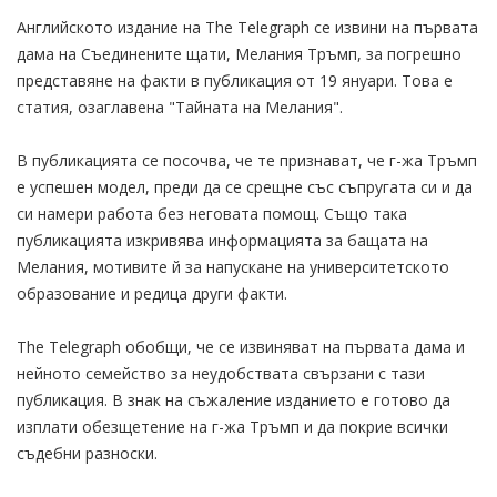
Английското издание на The Telegraph се извини на първата
дама на Съединените щати, Мелания Тръмп, за погрешно
представяне на факти в публикация от 19 януари. Това е
статия, озаглавена "Тайната на Мелания".
В публикацията се посочва, че те признават, че г-жа Тръмп
е успешен модел, преди да се срещне със съпругата си и да
си намери работа без неговата помощ. Също така
публикацията изкривява информацията за бащата на
Мелания, мотивите й за напускане на университетското
образование и редица други факти.
The Telegraph обобщи, че се извиняват на първата дама и
нейното семейство за неудобствата свързани с тази
публикация. В знак на съжаление изданието е готово да
изплати обезщетение на г-жа Тръмп и да покрие всички
съдебни разноски.