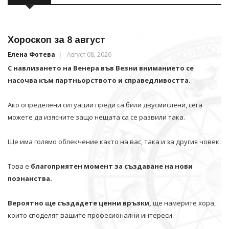
Хороскоп за 8 август
Елена Фотева
Август 08, 2026
С навлизането на Венера във Везни вниманието се
насочва към партньорството и справедливостта.
Ако определени ситуации преди са били двусмислени, сега
можете да изясните защо нещата са се развили така.
Ще има голямо облекчение както на вас, така и за другия човек.
Това е
благоприятен момент за създаване на нови
познанства.
Вероятно ще създадете ценни връзки,
ще намерите хора,
които споделят вашите професионални интереси.