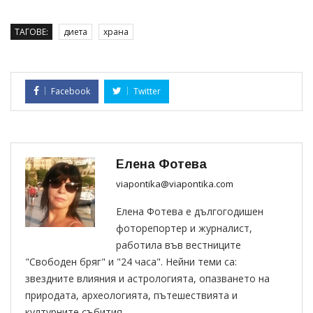
ТАГОВЕ:
диета
храна
Facebook
Twitter
Елена Фотева
viapontika@viapontika.com
Елена Фотева е дългогодишен
фоторепортер и журналист,
работила във вестниците
"Свободен бряг" и "24 часа". Нейни теми са:
звездните влияния и астрологията, опазването на
природата, археологията, пътешествията и
културните събития.