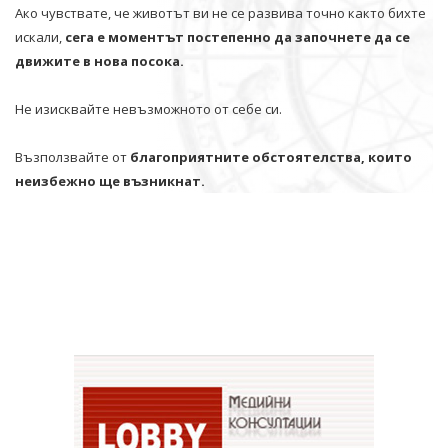
Ако чувствате, че животът ви не се развива точно както бихте
искали,
сега е моментът постепенно да започнете да се
движите в нова посока.
Не изисквайте невъзможното от себе си.
Възползвайте от
благоприятните обстоятелства, които
неизбежно ще възникнат.