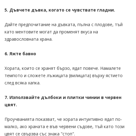
5. Дъвчете дъвка, когато се чувствате гладни.
Дайте предпочитание на дъвката, пълна с плодове, тъй
като ментовите могат да променят вкуса на
здравословната храна.
6. Яжте бавно
Хората, които се хранят бързо, ядат повече. Намалете
темпото и сложете лъжицата (вилицата) върху ястието
след всяка хапка.
7. Използвайте дълбоки и плитки чинии в червен
цвят.
Проучванията показват, че хората интуитивно ядат по-
малко, ако храната е във червени съдове, тъй като този
цвят се свързва със знака "стоп".