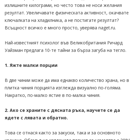
излишните килограми, но често това не носи желания
резултат. Увеличавате физическата активност, окачвате
ключалката на хладилника, а не постигате резултат?
Всъщност всичко е много просто, уверява naget.ru.
Най-известният психолог във Великобритания Ричард
Уайзман предлага 10-те тайни за бърза загуба на тегло.
1. Яжте малки порции
В две чинии може да има еднакво количество храна, но в
плитка чиния порцията изглежда визуално по-голяма.
Накратко, по-малко ястие в по-малка чиния.
2. Ако се храните с дясната ръка, научете се да
ядете с лявата и обратно.
Това се отнася както за закуски, така и за основното