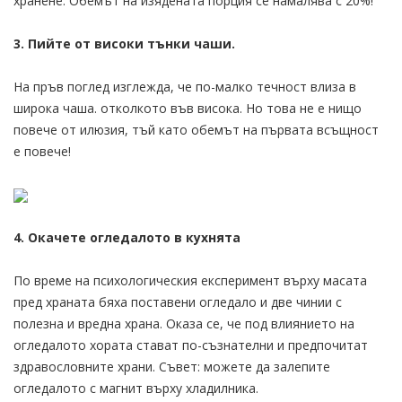
хранене. Обемът на изядената порция се намалява с 20%!
3. Пийте от високи тънки чаши.
На пръв поглед изглежда, че по-малко течност влиза в
широка чаша. отколкото във висока. Но това не е нищо
повече от илюзия, тъй като обемът на първата всъщност
е повече!
4. Окачете огледалото в кухнята
По време на психологическия експеримент върху масата
пред храната бяха поставени огледало и две чинии с
полезна и вредна храна. Оказа се, че под влиянието на
огледалото хората стават по-съзнателни и предпочитат
здравословните храни. Съвет: можете да залепите
огледалото с магнит върху хладилника.