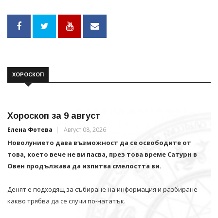
ХОРОСКОП
Хороскоп за 9 август
Елена Фотева
Август 08, 2026
Новолунието дава възможност да се освободите от
това, което вече не ви пасва, през това време Сатурн в
Овен продължава да изпитва смелостта ви.
Денят е подходящ за събиране на информация и разбиране
какво трябва да се случи по-нататък.