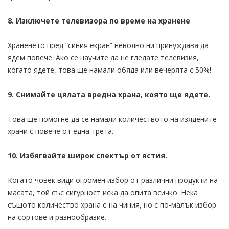
8. Изключете телевизора по време на хранене
Храненето пред “синия екран” неволно ни принуждава да
ядем повече. Ако се научите да не гледате телевизия,
когато ядете, това ще намали обяда или вечерята с 50%!
9. Снимайте цялата вредна храна, която ще ядете.
Това ще помогне да се намали количеството на изядените
храни с повече от една трета.
10. Избягвайте широк спектър от ястия.
Когато човек види огромен избор от различни продукти на
масата, той със сигурност иска да опита всичко. Нека
същото количество храна е на чиния, но с по-малък избор
на сортове и разнообразие.