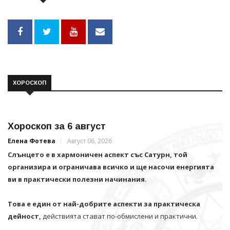
ХОРОСКОП
Хороскоп за 6 август
Елена Фотева
Август 06, 2026
Слънцето е в хармоничен аспект със Сатурн, той
организира и ограничава всичко и щe насочи енергията
ви в практически полезни начинания.
Това е един от най-добрите аспекти за практическа
дейност,
действията стават по-обмислени и практични.