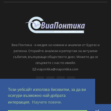
Виа Понтика - е-медия за новини и анализи от Бургас и
региона. Открийте анализи и репортаж за актуални
събития, вълнуващи обществото днес. Можете да се
свържете с нас по имейл.
viapontika@viapontika.com
Този уебсайт използва бисквитки, за да ви
осигури възможно най-добрата
интеракция.
Научете повече.
Copyright © 2018-2024 ViaPontika.com. All Rights Reserved.