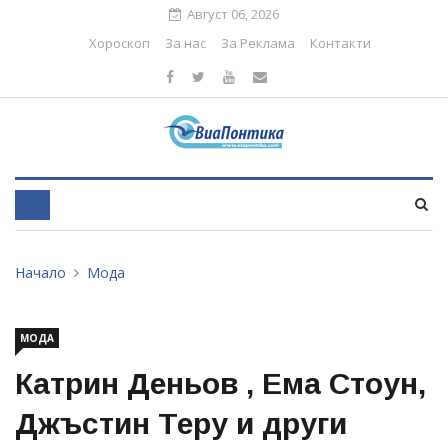
Август 06, 2026
Хороскоп
За нас
За Реклама
Контакти
Начало
Мода
МОДА
Катрин Деньов , Ема Стоун,
Джъстин Теру и други