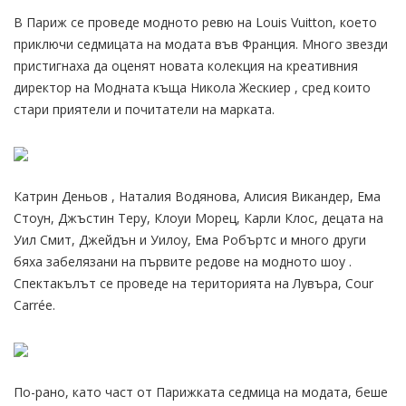
В Париж се проведе модното ревю на Louis Vuitton, което
приключи седмицата на модата във Франция. Много звезди
пристигнаха да оценят новата колекция на креативния
директор на Модната къща Никола Жескиер , сред които
стари приятели и почитатели на марката.
Катрин Деньов , Наталия Водянова, Алисия Викандер, Ема
Стоун, Джъстин Теру, Клоуи Морец, Карли Клос, децата на
Уил Смит, Джейдън и Уилоу, Ема Робъртс и много други
бяха забелязани на първите редове на модното шоу .
Спектакълът се проведе на територията на Лувъра, Cour
Carrée.
По-рано, като част от Парижката седмица на модата, беше