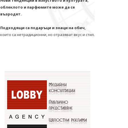
Нови тенденции в изкуството и културата,
облеклото и парфюмите може да се
възродят.
Подходящи са подаръци и знаци на обич,
които са нетрадиционни, но отразяват вкус и стил.