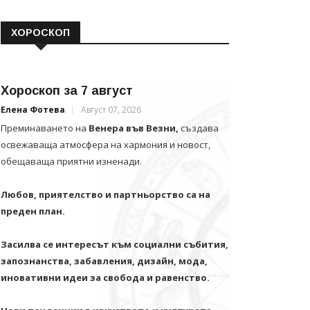
ХОРОСКОП
Хороскоп за 7 август
Елена Фотева
Август 07, 2026
Преминаването на
Венера във Везни,
създава
освежаваща атмосфера на хармония и новост,
обещаваща приятни изненади.
Любов, приятелство и партньорство са на
преден план.
Засилва се интересът към социални събития,
запознанства, забавления, дизайн, мода,
иновативни идеи за свобода и равенство.