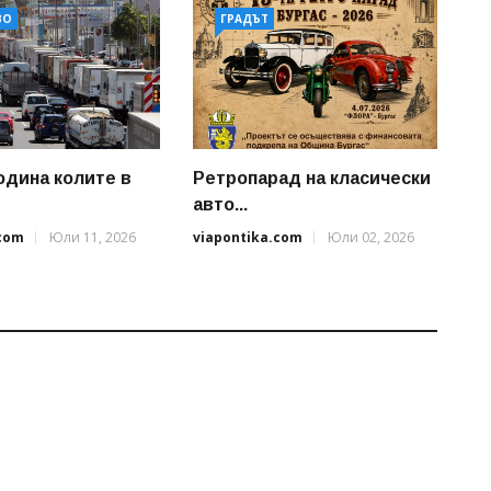
ВО
ГРАДЪТ
одина колите в
Ретропарад на класически
авто...
.com
Юли 11, 2026
viapontika.com
Юли 02, 2026