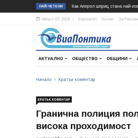
Как Аперол шприц стана най-изв
НАЙ-ЧЕТЕНИ
Август 07, 2026
Хороскоп
За нас
За Рекла
АКТУАЛНО
ОБЩЕСТВО
ОБЩИНИ
Начало
Кратък коментар
КРАТЪК КОМЕНТАР
Гранична полиция пол
висока проходимост