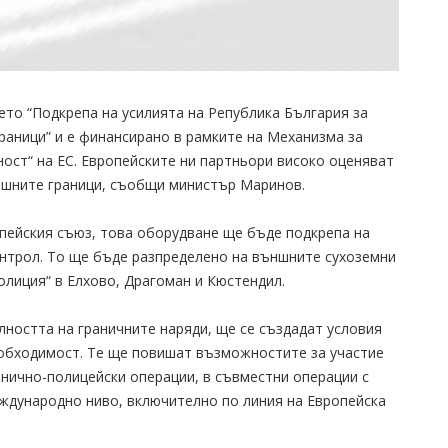
то “Подкрепа на усилията на Република България за
раници” и е финансирано в рамките на Механизма за
ост“ на ЕС. Европейските ни партньори високо оценяват
ъншните граници, съобщи министър Маринов.
опейския съюз, това оборудване ще бъде подкрепа на
онтрол. То ще бъде разпределено на външните сухоземни
олиция“ в Елхово, Драгоман и Кюстендил.
ността на граничните наряди, ще се създадат условия
еобходимост. Те ще повишат възможностите за участие
анично-полицейски операции, в съвместни операции с
международно ниво, включително по линия на Европейска