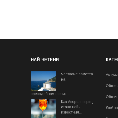
НАЙ-ЧЕТЕНИ
КАТЕ
Честваме паметта
Актуа
на
Общес
преподобномъченик...
Общи
Август 07, 2026
Как Аперол шприц
стана най-
Любоп
известния...