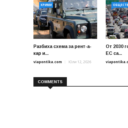
КРИМИ
ОБЩЕСТ
Разбиха схема за рент-а-
От 2030 г
кар и...
ЕС са...
viapontika.com
Юли 12, 2026
viapontika
COMMENTS