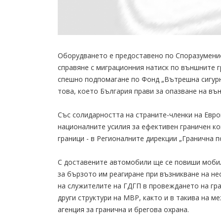
Оборудването е предоставено по Споразумение
справяне с миграционния натиск по външните г
спешно подпомагане по Фонд „Вътрешна сигурн
това, което България прави за опазване на в
Със солидарността на страните-членки на Евр
националните усилия за ефективен граничен к
граници - в Регионалните дирекции „Гранична п
С доставените автомобили ще се повиши мобил
за бързото им реагиране при възникване на н
на служителите на ГДГП в провеждането на гр
други структури на МВР, както и в такива на 
агенция за гранична и брегова охрана.