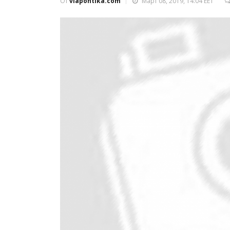
От
viapontika.com
Март 08, 2019, 14:04 EET