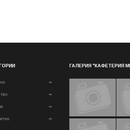
ГОРИИ
ГАЛЕРИЯ "КАФЕТЕРИЯ 
лно
⇒
тво
⇒
ни
⇒
итно
⇒