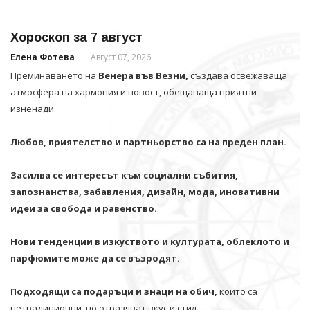
Хороскоп за 7 август
Елена Фотева
Август 07, 2026
Преминаването на
Венера във Везни,
създава освежаваща
атмосфера на хармония и новост, обещаваща приятни
изненади.
Любов, приятелство и партньорство са на преден план.
Засилва се интересът към социални събития,
запознанства, забавления, дизайн, мода, иновативни
идеи за свобода и равенство.
Нови тенденции в изкуството и културата, облеклото и
парфюмите може да се възродят.
Подходящи са подаръци и знаци на обич,
които са
нетрадиционни, но отразяват вкус и стил.