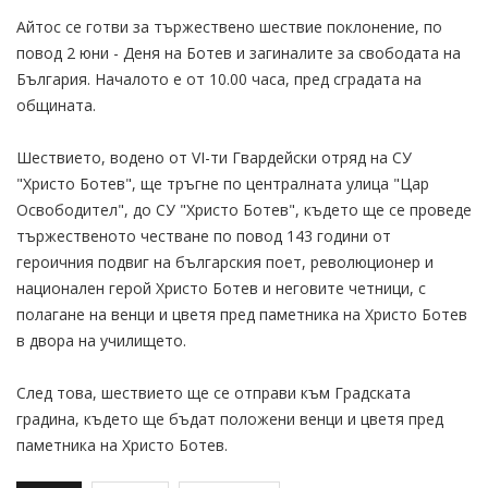
Айтос се готви за тържествено шествие поклонение, по
повод 2 юни - Деня на Ботев и загиналите за свободата на
България. Началото е от 10.00 часа, пред сградата на
общината.
Шествието, водено от VІ-ти Гвардейски отряд на СУ
"Христо Ботев", ще тръгне по централната улица "Цар
Освободител", до СУ "Христо Ботев", където ще се проведе
тържественото честване по повод 143 години от
героичния подвиг на българския поет, революционер и
национален герой Христо Ботев и неговите четници, с
полагане на венци и цветя пред паметника на Христо Ботев
в двора на училището.
След това, шествието ще се отправи към Градската
градина, където ще бъдат положени венци и цветя пред
паметника на Христо Ботев.