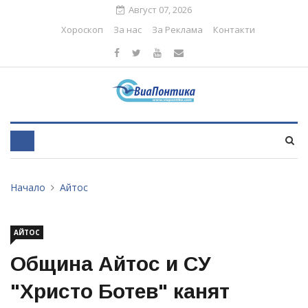
Август 07, 2026
Хороскоп
За нас
За Реклама
Контакти
Начало
Айтос
АЙТОС
Община Айтос и СУ
"Христо Ботев" канят