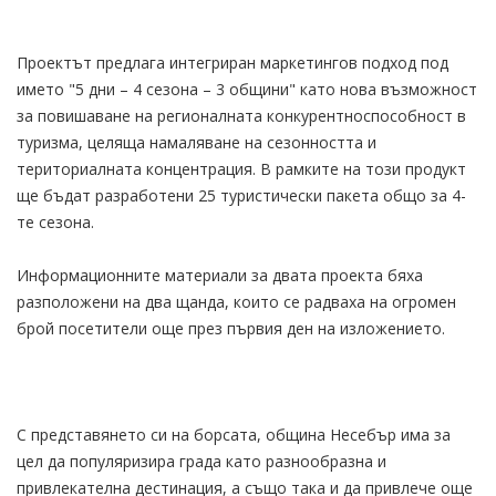
Проектът предлага интегриран маркетингов подход под
името "5 дни – 4 сезона – 3 общини" като нова възможност
за повишаване на регионалната конкурентноспособност в
туризма, целяща намаляване на сезонността и
териториалната концентрация. В рамките на този продукт
ще бъдат разработени 25 туристически пакета общо за 4-
те сезона.
Информационните материали за двата проекта бяха
разположени на два щанда, които се радваха на огромен
брой посетители още през първия ден на изложението.
С представянето си на борсата, община Несебър има за
цел да популяризира града като разнообразна и
привлекателна дестинация, а също така и да привлече още