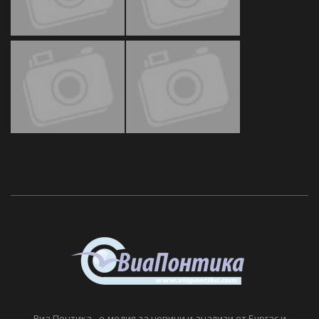
Виа Понтика - е-медия за новини и анализи от Бургас и