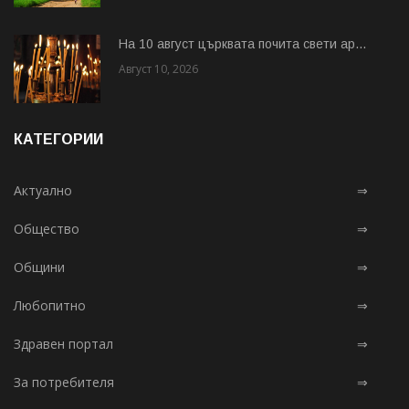
На 10 август църквата почита свети ар...
Август 10, 2026
КАТЕГОРИИ
Актуално
⇒
Общество
⇒
Общини
⇒
Любопитно
⇒
Здравен портал
⇒
За потребителя
⇒