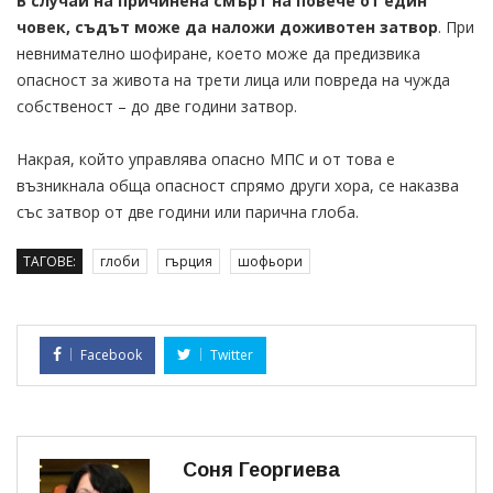
В случай на причинена смърт на повече от един
човек, съдът може да наложи доживотен затвор
. При
невнимателно шофиране, което може да предизвика
опасност за живота на трети лица или повреда на чужда
собственост – до две години затвор.
Накрая, който управлява опасно МПС и от това е
възникнала обща опасност спрямо други хора, се наказва
със затвор от две години или парична глоба.
ТАГОВЕ:
глоби
гърция
шофьори
Facebook
Twitter
Соня Георгиева