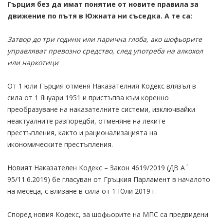
Гърция без да имат понятие от новите правила за
движение по пътя в Южната ни съседка. А те са:
Затвор до три години или парична глоба, ако шофьорите
управляват превозно средство, след употреба на алкохол
или наркотици
От 1 юли Гърция отменя Наказателния Кодекс влязъл в
сила от 1 Януари 1951 и пристъпва към коренно
преобразуване на наказателните системи, изключвайки
неактуалните разпоредби, отменяне на леките
престъпления, както и рационализацията на
икономическите престъпления.
Новият Наказателен Кодекс – Закон 4619/2019 (ДВ Α΄
95/11.6.2019) бе гласуван от Гръцкия Парламент в началото
на месеца, с влизане в сила от 1 Юли 2019 г.
Според новия Кодекс, за шофьорите на МПС са предвидени