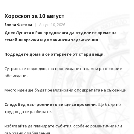
Хороскоп за 10 август
Елена Фотева
Август 10, 2026
Днес Луната в Рак предполага да отделите време на
семейни връзки и домакински задължения.
Подредете дома и се отървете от стари вещи.
Сутринта е подходяща за провеждане на важни разговори и
обсъждане .
Много идеи ще бъдат реализирани с подкрепата на съюзници.
Следобед настроението ви ще се промени.
Ще бъде по-
трудно да се разбирате.
Избягвайте да планирате събития, особено романтични или
свързани с забавления.