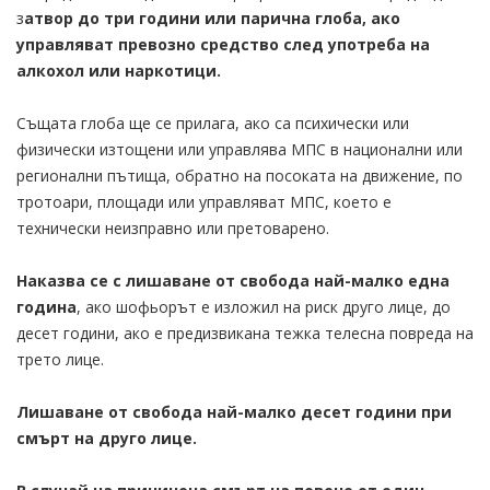
з
атвор до три години или парична глоба, ако
управляват превозно средство след употреба на
алкохол или наркотици.
Същата глоба ще се прилага, ако са психически или
физически изтощени или управлява МПС в национални или
регионални пътища, обратно на посоката на движение, по
тротоари, площади или управляват МПС, което е
технически неизправно или претоварено.
Наказва се с лишаване от свобода най-малко една
година
, ако шофьорът е изложил на риск друго лице, до
десет години, ако е предизвикана тежка телесна повреда на
трето лице.
Лишаване от свобода най-малко десет години при
смърт на друго лице.