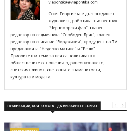
viapontika@viapontika.com
Соня Георгиева е дългогодишен
журналист, работила във вестник
"Черноморски фар", главен
редактор на седмичника "Свободен Бряг", главен
редактор на списание "Вирджиния", продуцент на TV
предаванията "Неделно матине" и "Ревю".
Приоритетни теми за нея са политиката и
обществените отношения, здравеопазването,
светският живот, световните знаменитости,
културата и модата.
ПУБЛИКАЦИИ, КОИТО МОГАТ ДА ВИ ЗАИНТЕРЕСУВАТ