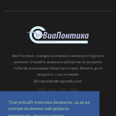
Виа Понтика - е-медия за новини и анализи от Бургас и
региона. Открийте анализи и репортаж за актуални
събития, вълнуващи обществото днес. Можете да се
свържете с нас по имейл.
viapontika@viapontika.com
Този уебсайт използва бисквитки, за да ви
осигури възможно най-добрата
интеракция.
Научете повече.