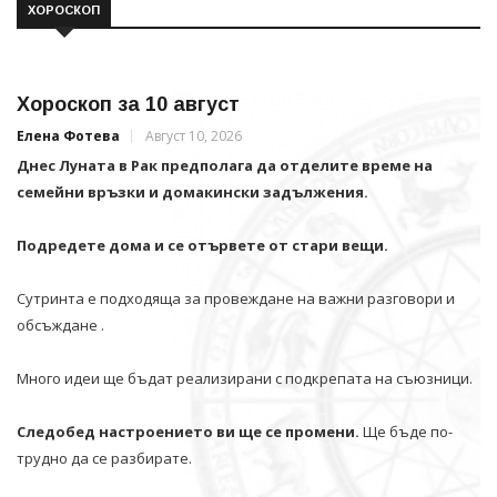
ХОРОСКОП
Хороскоп за 10 август
Елена Фотева
Август 10, 2026
Днес Луната в Рак предполага да отделите време на
семейни връзки и домакински задължения.
Подредете дома и се отървете от стари вещи.
Сутринта е подходяща за провеждане на важни разговори и
обсъждане .
Много идеи ще бъдат реализирани с подкрепата на съюзници.
Следобед настроението ви ще се промени.
Ще бъде по-
трудно да се разбирате.