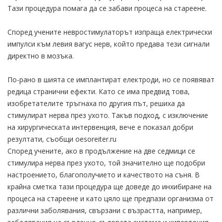
Тази процедура помага да се забави процеса на стареене.
Според учените невростимулаторът изпраща електрически
импулси към левия вагус нерв, който предава тези сигнали
директно в мозъка.
По-рано в шията се имплантират електроди, но се появяват
редица странични ефекти. Като се има предвид това,
изобретателите тръгнаха по другия път, решиха да
стимулират нерва през ухото. Такъв подход, с изключение
на хирургическата интервенция, вече е показал добри
резултати, съобщи оesoreiter.ru
Според учените, ако в продължение на две седмици се
стимулира нерва през ухото, той значително ще подобри
настроението, благополучието и качеството на съня. В
крайна сметка тази процедура ще доведе до инхибиране на
процеса на стареене и като цяло ще предпази организма от
различни заболявания, свързани с възрастта, например,