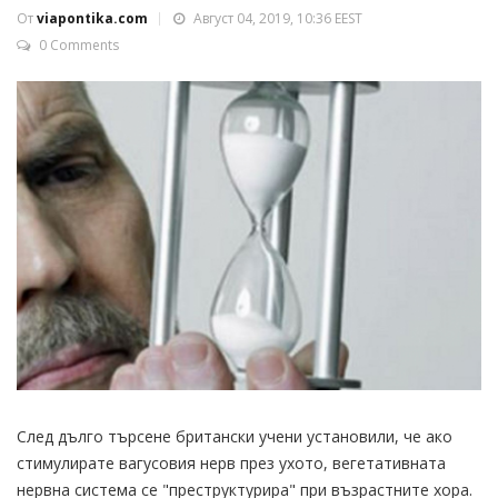
От
viapontika.com
Август 04, 2019, 10:36 EEST
0 Comments
След дълго търсене британски учени установили, че ако
стимулирате вагусовия нерв през ухото, вегетативната
нервна система се "преструктурира" при възрастните хора.