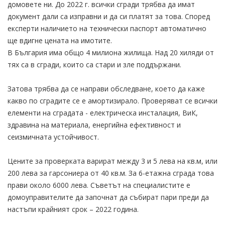
домовете ни. До 2022 г. всички сгради трябва да имат
документ дали са изправни и да си платят за това. Според
експерти наличието на технически паспорт автоматично
ще вдигне цената на имотите.
В България има общо 4 милиона жилища. Над 20 хиляди от
тях са в сгради, които са стари и зле поддържани.
Затова трябва да се направи обследване, което да каже
какво по сградите се е амортизирало. Проверяват се всички
елементи на сградата - електрическа инсталация, ВиК,
здравина на материала, енергийна ефективност и
сеизмичната устойчивост.
Цените за проверката варират между 3 и 5 лева на кв.м, или
200 лева за гарсониера от 40 кв.м. За 6-етажна сграда това
прави около 6000 лева. Съветът на специалистите е
домоуправителите да започнат да събират пари преди да
настъпи крайният срок – 2022 година.