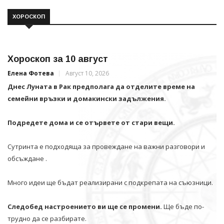
ХОРОСКОП
Хороскоп за 10 август
Елена Фотева
Август 10, 2026
Днес Луната в Рак предполага да отделите време на
семейни връзки и домакински задължения.
Подредете дома и се отървете от стари вещи.
Сутринта е подходяща за провеждане на важни разговори и
обсъждане .
Много идеи ще бъдат реализирани с подкрепата на съюзници.
Следобед настроението ви ще се промени.
Ще бъде по-
трудно да се разбирате.