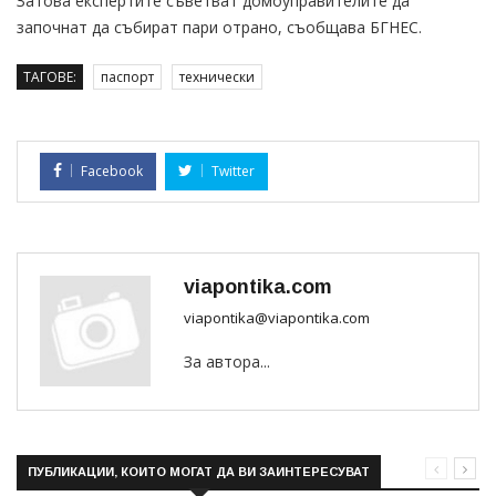
Затова експертите съветват домоуправителите да
започнат да събират пари отрано, съобщава БГНЕС.
ТАГОВЕ:
паспорт
технически
Facebook
Twitter
viapontika.com
viapontika@viapontika.com
За автора...
ПУБЛИКАЦИИ, КОИТО МОГАТ ДА ВИ ЗАИНТЕРЕСУВАТ