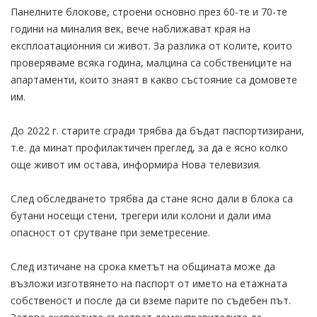
Панелните блокове, строени основно през 60-те и 70-те
години на миналия век, вече наближават края на
експлоатационния си живот. За разлика от колите, които
проверяваме всяка година, малцина са собствениците на
апартаменти, които знаят в какво състояние са домовете
им.
До 2022 г. старите сгради трябва да бъдат паспортизирани,
т.е. да минат профилактичен преглед, за да е ясно колко
още живот им остава, информира Нова телевизия.
След обследването трябва да стане ясно дали в блока са
бутани носещи стени, трегери или колони и дали има
опасност от срутване при земетресение.
След изтичане на срока кметът на общината може да
възложи изготвянето на паспорт от името на етажната
собственост и после да си вземе парите по съдебен път.