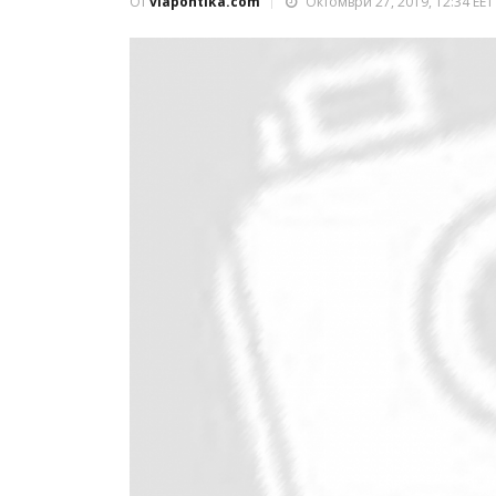
От
viapontika.com
Октомври 27, 2019, 12:34 EET