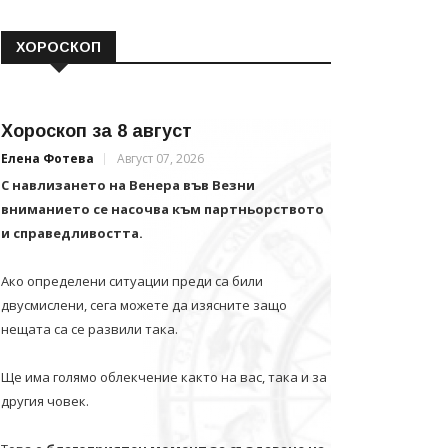
ХОРОСКОП
Хороскоп за 8 август
Елена Фотева
Август 07, 2026
С навлизането на Венера във Везни
вниманието се насочва към партньорството
и справедливостта.
Ако определени ситуации преди са били
двусмислени, сега можете да изясните защо
нещата са се развили така.
Ще има голямо облекчение както на вас, така и за
другия човек.