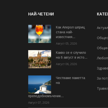
НАЙ-ЧЕТЕНИ
КАТЕ
Как Аперол шприц
Актуа
стана най-
известния...
Общес
Август 05, 2026
Общи
Какво се е случило
на 6 август в исто...
Любоп
Август 06, 2026
Здрав
Честваме паметта
За по
на
Траве
преподобномъченик...
Август 07, 2026