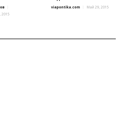
нов
viapontika.com
Май 29, 2015
, 2015