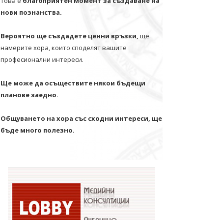
Това е
благоприятен момент за създаване на
нови познанства.
Вероятно ще създадете ценни връзки,
ще
намерите хора, които споделят вашите
професионални интереси.
Ще може да осъществите някои бъдещи
планове заедно.
Общуването на хора със сходни интереси, ще
бъде много полезно.