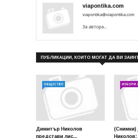
viapontika.com
viapontika@viapontika.com
За автора...
ПУБЛИКАЦИИ, КОИТО МОГАТ ДА ВИ ЗАИН
ОБЩЕСТВО
ИЗБОРИ 
Димитър Николов
(Снимки)
представи лис...
Николов: 