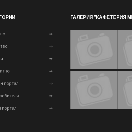
ГОРИИ
ГАЛЕРИЯ "КАФЕТЕРИЯ 
лно
⇒
тво
⇒
ни
⇒
итно
⇒
ен портал
⇒
требителя
⇒
л портал
⇒