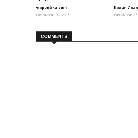
viapontika.com
Калин Ива
Октомври 03, 2019
Октомври 25
COMMENTS