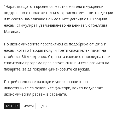
"Нарастващото търсене от местни жители и чужденци,
подкрепено от положителни макроикономически тенденции
и първото намаляване на имотните данъци от 10 години
насам, стимулират увеличаването на цените", отбелязва
Магинас.
Но икономическите перспективи се подобриха от 2015 г.
насам, когато Гърция получи трети спасителен пакет на
стойност 86 млрд. евро. Страната излезе от последната си
спасителна програма през август 2018 г. и сега разчита на
пазарите, за да покрива финансовите си нужди.
Потребителските разходи и увеличаването на
инвестициите са основните фактори, които подкрепят
икономическия растеж в страната.
ТАГОВЕ:
имоти
цени