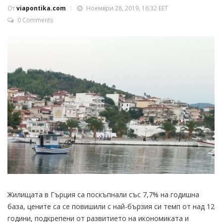
От
viapontika.com
Ноември 28, 2019, 16:32 EET
0 Comments
Жилищата в Гърция са поскъпнали със 7,7% на годишна
база, цените са се повишили с най-бързия си темп от над 12
години, подкрепени от развитието на икономиката и