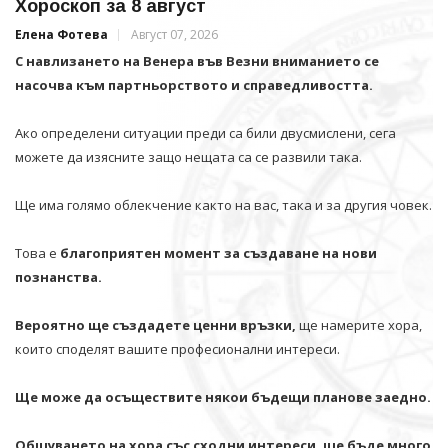
Хороскоп за 8 август
Елена Фотева
Август 07, 2026
С навлизането на Венера във Везни вниманието се
насочва към партньорството и справедливостта.
Ако определени ситуации преди са били двусмислени, сега
можете да изясните защо нещата са се развили така.
Ще има голямо облекчение както на вас, така и за другия човек.
Това е
благоприятен момент за създаване на нови
познанства.
Вероятно ще създадете ценни връзки,
ще намерите хора,
които споделят вашите професионални интереси.
Ще може да осъществите някои бъдещи планове заедно.
Общуването на хора със сходни интереси, ще бъде много