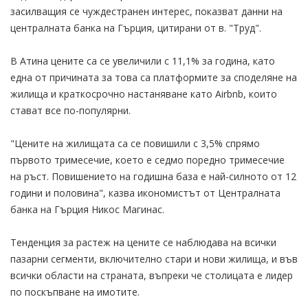
засилващия се чуждестранен интерес, показват данни на
централната банка на Гърция, цитирани от в. "Труд".
В Атина цените са се увеличили с 11,1% за година, като
една от причината за това са платформите за споделяне на
жилища и краткосрочно настаняване като Airbnb, които
стават все по-популярни.
"Цените на жилищата са се повишили с 3,5% спрямо
първото тримесечие, което е седмо поредно тримесечие
на ръст. Повишението на годишна база е най-силното от 12
години и половина", казва икономистът от Централната
банка на Гърция Никос Магинас.
Тенденция за растеж на цените се наблюдава на всички
пазарни сегменти, включително стари и нови жилища, и във
всички области на страната, въпреки че столицата е лидер
по поскъпване на имотите.