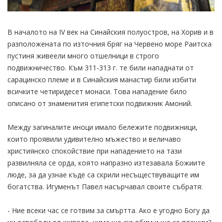
В началото на ІV век на Синайския полуостров, на Хорив и в
разположената по източния бряг на Червено море Раитска
пустиня живеели много отшелници в строго
подвижничество. Към 311-313 г. те били нападнати от
сарацинско племе и в Синайския манастир били избити
всичките четиридесет монаси. Това нападение било
описано от знаменития египетски подвижник Амоний.
Между загиналите иноци имало бележите подвижници,
които проявили удивително мъжество и величаво
християнско спокойствие при нападението на тази
развилняла се орда, която напразно изтезавала Божиите
люде, за да узнае къде са скрили несъществуващите им
богатства. Игуменът Павел насърчавал своите събратя:
- Ние всеки час се готвим за смъртта. Ако е угодно Богу да