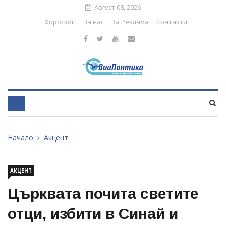
Август 08, 2026
Хороскоп
За нас
За Реклама
Контакти
Начало
Акцент
АКЦЕНТ
Църквата почита светите
отци, избити в Синай и