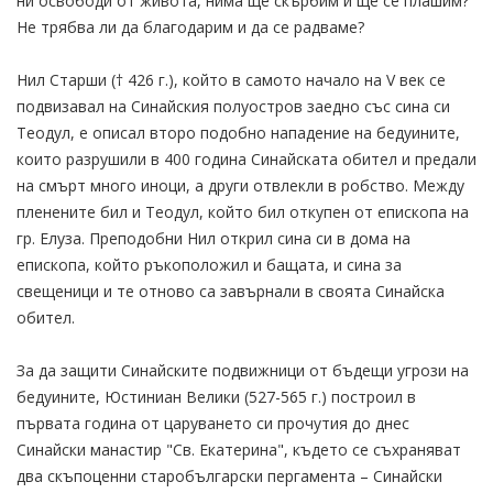
ни освободи от живота, нима ще скърбим и ще се плашим?
Не трябва ли да благодарим и да се радваме?
Нил Старши († 426 г.), който в самото начало на V век се
подвизавал на Синайския полуостров заедно със сина си
Теодул, е описал второ подобно нападение на бедуините,
които разрушили в 400 година Синайската обител и предали
на смърт много иноци, а други отвлекли в робство. Между
пленените бил и Теодул, който бил откупен от епископа на
гр. Елуза. Преподобни Нил открил сина си в дома на
епископа, който ръкоположил и бащата, и сина за
свещеници и те отново са завърнали в своята Синайска
обител.
За да защити Синайските подвижници от бъдещи угрози на
бедуините, Юстиниан Велики (527-565 г.) построил в
първата година от царуването си прочутия до днес
Синайски манастир "Св. Екатерина", където се съхраняват
два скъпоценни старобългарски пергамента – Синайски