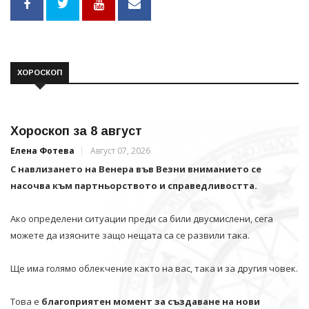
ХОРОСКОП
Хороскоп за 8 август
Елена Фотева
Август 07, 2026
С навлизането на Венера във Везни вниманието се
насочва към партньорството и справедливостта.
Ако определени ситуации преди са били двусмислени, сега
можете да изясните защо нещата са се развили така.
Ще има голямо облекчение както на вас, така и за другия човек.
Това е
благоприятен момент за създаване на нови