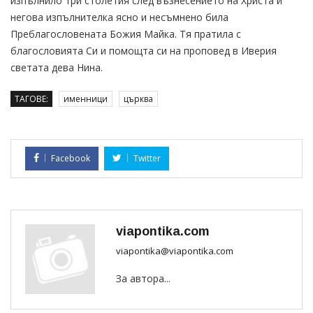
изпълнило три столетия след възнесението на Христа и
негова изпълнителка ясно и несъмнено била
Преблагословената Божия Майка. Тя пратила с
благословията Си и помощта си на проповед в Иверия
светата дева Нина.
ТАГОВЕ:
именници
църква
Facebook
Twitter
viapontika.com
viapontika@viapontika.com
За автора...