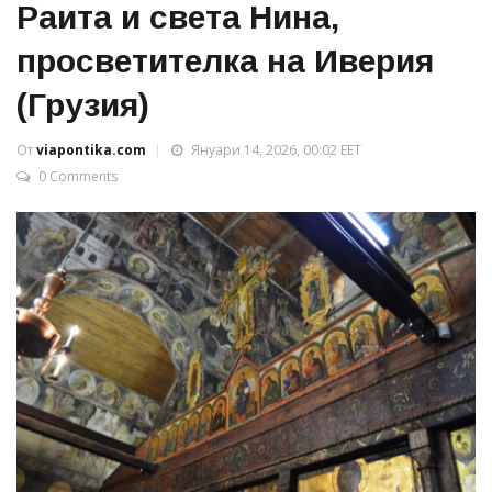
Раита и света Нина,
просветителка на Иверия
(Грузия)
От
viapontika.com
Януари 14, 2026, 00:02 EET
0 Comments