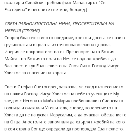
псалтир и Синайски требник (виж Mанастирът "Св.
Екатерина" и неговите светини, бел.ред.)
СВЕТА РАВНОАПОСТОЛНА НИНА, ПРОСВЕТИТЕЛКА НА
ИВЕРИЯ (ГРУЗИЯ)
Според благочестивото предание, което и досега се пази в
грузинската и в цялата източноправославна църква,
Иверия се покровителства от Пренепорочната Божия
Майка - по Божията воля на Нея се паднал жребият да
благовести тук Евангелието на Своя Син и Господ Иисус
Христос за спасение на хората.
Свети Стефан Светогорец разказва, че след възнесението
на нашия Господ Иисус Христос на небето учениците Му
заедно с Неговата Майка Мария пребивавали в Сионската
горница и очаквали Утешителя, според повелението на
Христа да не напускат Иерусалим, а да очакват обещанието
на Отца. Апостолите започнали да хвърлят жребий на кого
в коя страна Бог ще определи да проповядва Евангелието.