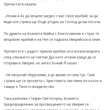
Пречистата казала:
- Искам и Аз да хвърля заедно с вас Своя жребий, за да
видя коя страна ще бъде угодно на Господ да ми посочи.
По думите на Божията Майка с благоговение и страх те
хвърлили жребий и на Нея се паднала Иверийската земя.
Пресветата с радост приела жребия си и искала веднага
след слизането на Светия Дух като огнени езици да се
отправи в Иверия, но ангел Божий Й казал:
- Не напускай Иерусалим, а до време остани тук. Тази
страна ще се просвети с Христовата светлина по-късно и
тамще е Твоето владичество.
Така разказва Стефан Светогорец. Божието
предопределение за просвещението на Иверия се