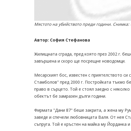
Мястото на убийството преди години. Снимка: 
Автор: София Стефанова
Жилищната сграда, пред която през 2002 г. бе
завършена и скоро ще посрещне новодомци.
Месарският бос, известен с приятелството си с
Стамболов" пред 2000 г. Постройката тъкмо бе
право в сърцето. Той е стоял заедно с няколко
обектът бе замразен дълги години.
Фирмата "Дани 87" беше закрита, а жена му Ру
заведе и спечели любовницата Валя. От нея Ст
съпруга. Той е кръстен на майка му Йорданка и в