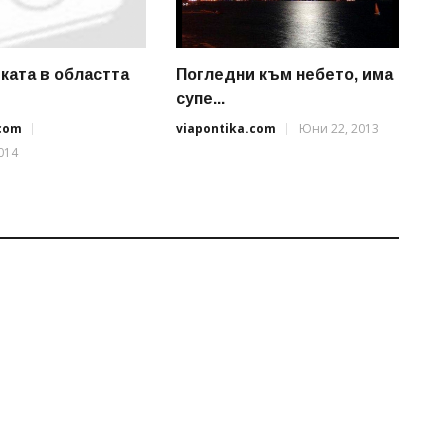
ката в областта
Погледни към небето, има
супе...
.com
viapontika.com
Юни 22, 2013
014