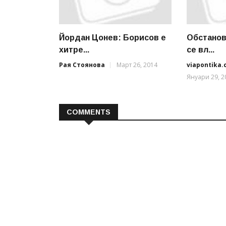
Йордан Цонев: Борисов е
Обстанов
хитре...
се вл...
Рая Стоянова
Март 26, 2014
viapontika
Януари 29, 2
COMMENTS