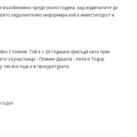
е възобновено преди около година, над издигнатите до
 която задължително информира кой е инвеститорът и
ойко Стоянов. Той е с 20-годишна присъда като пряк
ато съучастници - Пламен Дишков - Кела и Тодор
 тях все още е в прокуратурата.
осъден