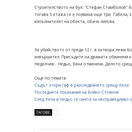
Строителството на бул. "Стефан Стамболов" б
тогава 5 етажа се е появиха още три. Табела,
изпълнителят на обекта, обаче липсва.
За убийството от преди 12 г. в затвора лежи Б
извършител. Присъдите на двамата обвинени к
Неделчев - Недьо, бяха отменени. Делото срещу
Още по темата:
Съдът откри гаф в разследването срещу Кела
Последните показания на Бойко Стоянов
След Кела и Недьо се смята за несправедливо 
ТАГОВЕ: