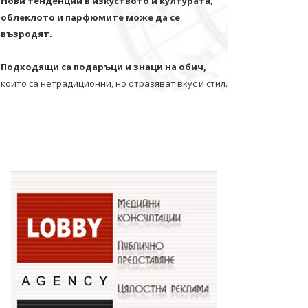
Нови тенденции в изкуството и културата,
облеклото и парфюмите може да се
възродят.
Подходящи са подаръци и знаци на обич,
които са нетрадиционни, но отразяват вкус и стил.