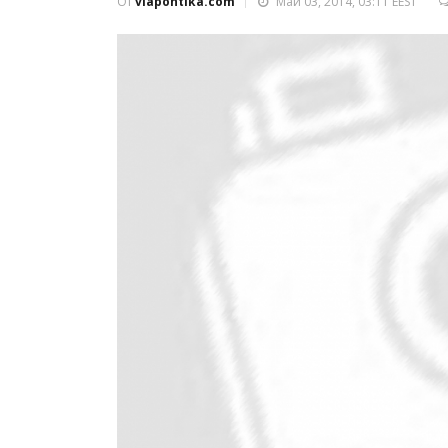
От
viapontika.com
Май 03, 2014, 03:11 EEST