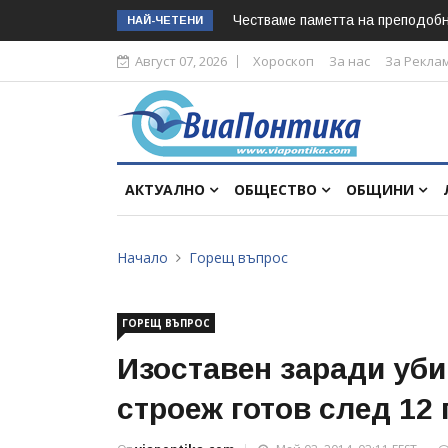
Честваме паметта на преподоб
НАЙ-ЧЕТЕНИ
Август 07, 2026
Хороскоп
За нас
За Рекла
АКТУАЛНО
ОБЩЕСТВО
ОБЩИНИ
Начало
Горещ въпрос
ГОРЕЩ ВЪПРОС
Изоставен заради уби
строеж готов след 12