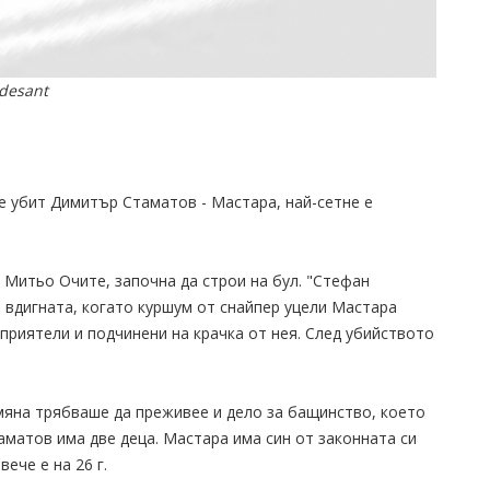
desant
ше убит Димитър Стаматов - Мастара, най-сетне е
 Митьо Очите, започна да строи на бул. "Стефан
 вдигната, когато куршум от снайпер уцели Мастара
 приятели и подчинени на крачка от нея. След убийството
мяна трябваше да преживее и дело за бащинство, което
аматов има две деца. Мастара има син от законната си
ече е на 26 г.