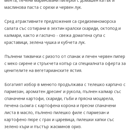
мента, печени мариновани пиперки с домашен катък и
маслинова паста с орехи и червен лук.
Сред атрактивните предложения са средиземноморска
салата със сотирани в зехтин кралски скариди, октопод и
калмари, както и гаспачо - свежа доматена супа с
краставици, зелена чушка и кубчета лук.
Пълнени тиквички с ризото от спанак и печен червен пипер
с меко сирене и стръкчета копър са специалната оферта за
ценителите на вегетарианските ястия.
Богатият избор в менюто продължава с телешко карпачо с
пармезан, ароматен дресинг и рукола, пълнен калмар със
спаначени картофи, скариди, гъби и прясна моцарела,
печена сьомга с картофена корона и пресни спаначени
листа в масло, пълнено пилешко филе с пармезан и
картофено пюре с грах и царевица, пилешки хапки със
зелено къри и пъстър жасминов ориз.