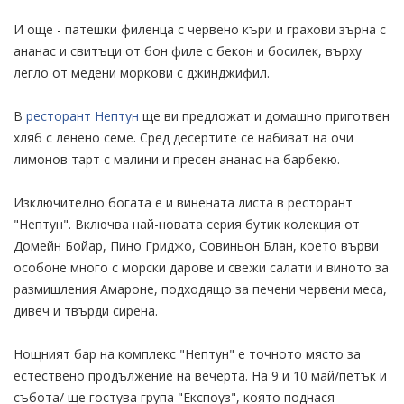
И още - патешки филенца с червено къри и грахови зърна с
ананас и свитъци от бон филе с бекон и босилек, върху
легло от медени моркови с джинджифил.
В
ресторант Нептун
ще ви предложат и домашно приготвен
хляб с ленено семе. Сред десертите се набиват на очи
лимонов тарт с малини и пресен ананас на барбекю.
Изключително богата е и винената листа в ресторант
"Нептун". Включва най-новата серия бутик колекция от
Домейн Бойар, Пино Гриджо, Совиньон Блан, което върви
особоне много с морски дарове и свежи салати и виното за
размишления Амароне, подходящо за печени червени меса,
дивеч и твърди сирена.
Нощният бар на комплекс "Нептун" е точното място за
естествено продължение на вечерта. На 9 и 10 май/петък и
събота/ ще гостува група "Експоуз", която поднася