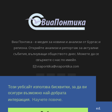
Виа Понтика - е-медия за новини и анализи от Бургас и
региона. Открийте анализи и репортаж за актуални
събития, вълнуващи обществото днес. Можете да се
свържете с нас по имейл.
viapontika@viapontika.com
Този уебсайт използва бисквитки, за да ви
осигури възможно най-добрата
интеракция.
Научете повече.
Copyright © 2018-2024 ViaPontika.com. All Rights Reserved.