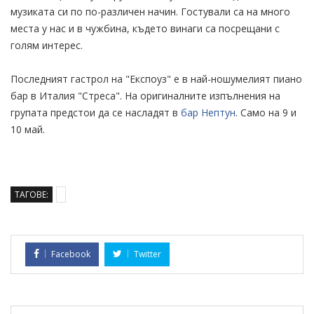
музиката си по по-различен начин. Гостували са на много
места у нас и в чужбина, където винаги са посрещани с
голям интерес.
Последният гастрол на "Експоуз" е в най-ношумелият пиано
бар в Италия "Стреса". На оригиналните изпълнения на
групата предстои да се насладят в
бар Нептун
. Само на 9 и
10 май.
ТАГОВЕ:
Facebook
Twitter