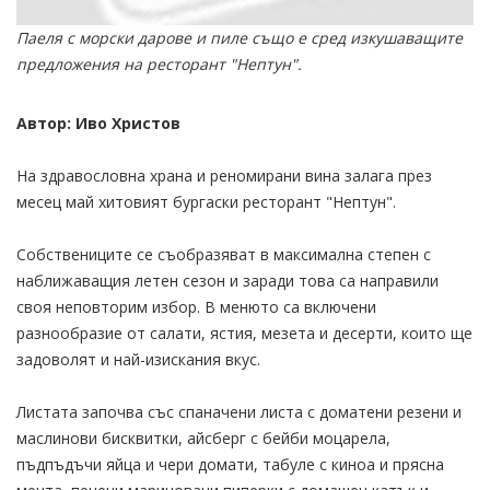
Паеля с морски дарове и пиле също е сред изкушаващите
предложения на ресторант "Нептун".
Автор: Иво Христов
На здравословна храна и реномирани вина залага през
месец май хитовият бургаски ресторант "Нептун".
Собствениците се съобразяват в максимална степен с
наближаващия летен сезон и заради това са направили
своя неповторим избор. В менюто са включени
разнообразие от салати, ястия, мезета и десерти, които ще
задоволят и най-изискания вкус.
Листата започва със спаначени листа с доматени резени и
маслинови бисквитки, айсберг с бейби моцарела,
пъдпъдъчи яйца и чери домати, табуле с киноа и прясна