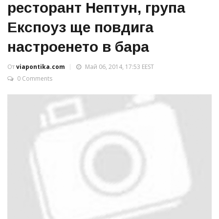
ресторант Нептун, група
Експоуз ще повдига
настроенето в бара
От
viapontika.com
Май 06, 2014, 17:53 EEST
0 Comments