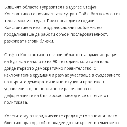
Бившият областен управител на Бургас Стефан
Константинов е починал тази сутрин. Той е бил покосен от
тежък мозъчен удар. През последните години
Константинов имаше здравословни проблеми, но
продължаваше да работи с хъс и последователност,
разкриват негови близки.
Стефан Константинов оглави областната администрация
на Бургас в началото на 90-те години, когато на власт
дойде първото демократично правителство. С
изключителна ерудиция и размах участваше в създаването
на първите демократични институции и практики в
управлението, но по-късно се разочарова от
деформациите на българския преход и се оттегли от
политиката.
Колегите му от юридическите среди ще го запомнят като
блестящ оратор, който владее до съвършество умението