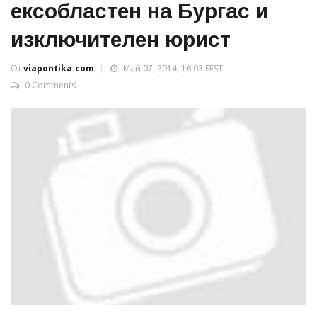
ексобластен на Бургас и
изключителен юрист
От
viapontika.com
Май 07, 2014, 16:03 EEST
0 Comments