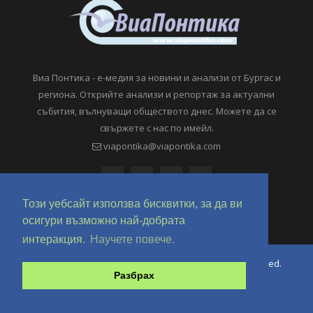
Виа Понтика - е-медия за новини и анализи от Бургас и
региона. Открийте анализи и репортаж за актуални
събития, вълнуващи обществото днес. Можете да се
свържете с нас по имейл.
viapontika@viapontika.com
Този уебсайт използва бисквитки, за да ви
осигури възможно най-добрата
интеракция.
Научете повече.
Copyright © 2018-2024 ViaPontika.com. All Rights Reserved.
Разбрах
Development @ OverHertz Ltd
Ω
За нас
За Реклама
Контакти