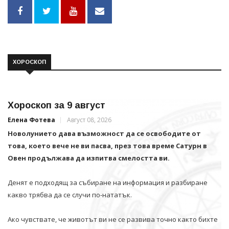
ХОРОСКОП
Хороскоп за 9 август
Елена Фотева
Август 08, 2026
Новолунието дава възможност да се освободите от
това, което вече не ви пасва, през това време Сатурн в
Овен продължава да изпитва смелостта ви.
Денят е подходящ за събиране на информация и разбиране
какво трябва да се случи по-нататък.
Ако чувствате, че животът ви не се развива точно както бихте