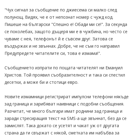
"Чух сигнал за съобщение по джиесема си малко след
полунощ. Видях, че е от непознат номер с чужд код.
Пишеше на български "Спешно е! Обади ми се!". За секунда
се поколебах, защото дъщеря ми е в чужбина, но често се
чуваме с нея, телефонът й е съвсем друг. Затова се
въздържах и не звъннах. Добре, че не съм го направил
Предупредете читателите си, това е измама!".
Съобщението изпрати по пощата читателят ни Емануил
Христов. Той проявил съобразителност и така си спестил
десетки, а може би и стотици евро.
Новите измамници регистрират импулсни телефони някъде
зад граница и зарибяват наивници с подобни съобщения.
Разчитат, че много българи имат роднини зад граница и
заради стресиращия текст на SMS-а ще звъннат, без да се
замислят. Така докато се усетят и чакат уж от другата
страна да ги свържат с някой, сметката им набъбва за