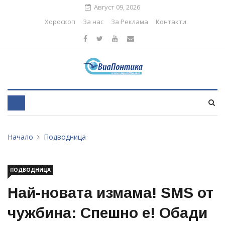
Август 09, 2026
Хороскоп
За нас
За Реклама
Контакти
Начало
Подводница
ПОДВОДНИЦА
Най-новата измама! SMS от
чужбина: Спешно е! Обади