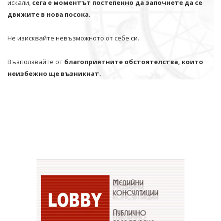
искали,
сега е моментът постепенно да започнете да се
движите в нова посока.
Не изисквайте невъзможното от себе си.
Възползвайте от
благоприятните обстоятелства, които
неизбежно ще възникнат.